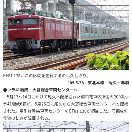
EF81 136がこの区間を走行するのは久しぶり。
‘09.5.26 東北本線 尾久―赤羽
●ウラ41編成 大宮総合車両センターへ
5月13～14日にかけて尾久へ配給された浦和電車区所属の209系ウ
ラ41編成6輌が、5月26日に尾久から大宮総合車両センターへと配給
された。牽引は青森車両センターのEF81 136が担当した。同編成の
今後の動きが注目される。