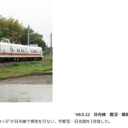
‘09.5.22 日光線 鹿沼―鶴
st i-D”が日光線で検測を行ない、宇都宮―日光間を1往復した。