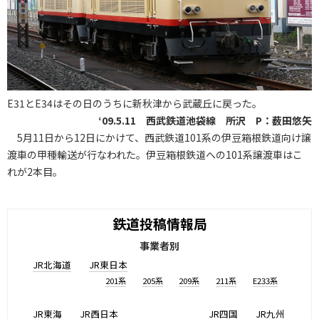
E31とE34はその日のうちに新秋津から武蔵丘に戻った。
‘09.5.11 西武鉄道池袋線 所沢 P：薮田悠矢
5月11日から12日にかけて、西武鉄道101系の伊豆箱根鉄道向け譲
渡車の甲種輸送が行なわれた。伊豆箱根鉄道への101系譲渡車はこ
れが2本目。
鉄道投稿情報局
事業者別
JR北海道
JR東日本
201系
205系
209系
211系
E233系
JR東海
JR西日本
JR四国
JR九州