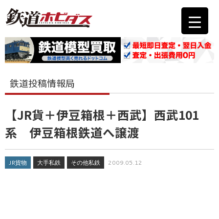
鉄道投稿情報局
【JR貨＋伊豆箱根＋西武】西武101
系 伊豆箱根鉄道へ譲渡
JR貨物
大手私鉄
その他私鉄
2009.05.12