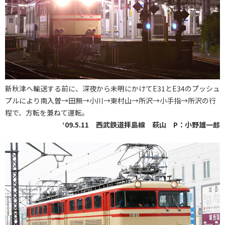
新秋津へ輸送する前に、深夜から未明にかけてE31とE34のプッシュ
プルにより南入曽→田無→小川→東村山→所沢→小手指→所沢の行
程で、方転を兼ねて運転。
‘09.5.11 西武鉄道拝島線 萩山 P：小野雄一郎