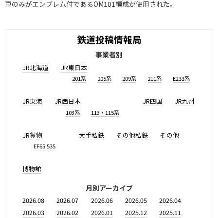
車のみがエンブレム付であるOM101編成が使用された。
鉄道投稿情報局
事業者別
JR北海道
JR東日本
201系
205系
209系
211系
E233系
JR東海
JR西日本
JR四国
JR九州
103系
113・115系
JR貨物
大手私鉄
その他私鉄
その他
EF65 535
博物館
月別アーカイブ
2026.08
2026.07
2026.06
2026.05
2026.04
2026.03
2026.02
2026.01
2025.12
2025.11