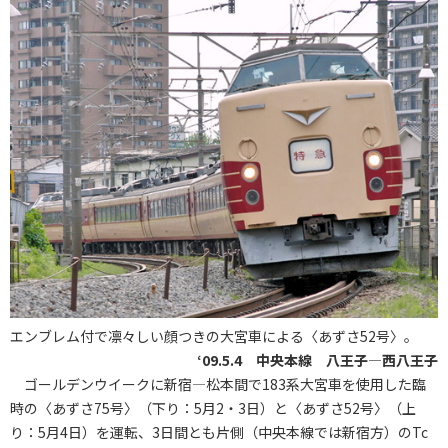
エンブレム付で凛々しい顔つきの大宮車による〈あずさ52号〉。
‘09.5.4 中央本線 八王子―西八王子
ゴールデンウイークに新宿―松本間で183系大宮車を使用した臨
時の〈あずさ75号〉（下り：5月2・3日）と〈あずさ52号〉（上
り：5月4日）を運転、3日間とも片側（中央本線では新宿方）のTc