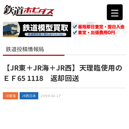
鉄道投稿情報局
【JR東＋JR海＋JR西】天理臨使用の
ＥＦ65 1118 返却回送
JR東海
JR西日本
2009.04.17