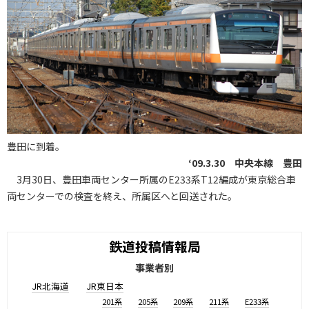
豊田に到着。
‘09.3.30 中央本線 豊田
3月30日、豊田車両センター所属のE233系T12編成が東京総合車
両センターでの検査を終え、所属区へと回送された。
鉄道投稿情報局
事業者別
JR北海道
JR東日本
201系
205系
209系
211系
E233系