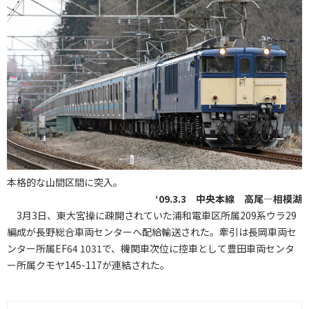
本格的な山間区間に突入。
‘09.3.3 中央本線 高尾―相模湖
3月3日、東大宮操に疎開されていた浦和電車区所属209系ウラ29
編成が長野総合車両センターへ配給輸送された。牽引は長岡車両セ
ンター所属EF64 1031で、機関車次位に控車として豊田車両センタ
ー所属クモヤ145-117が連結された。