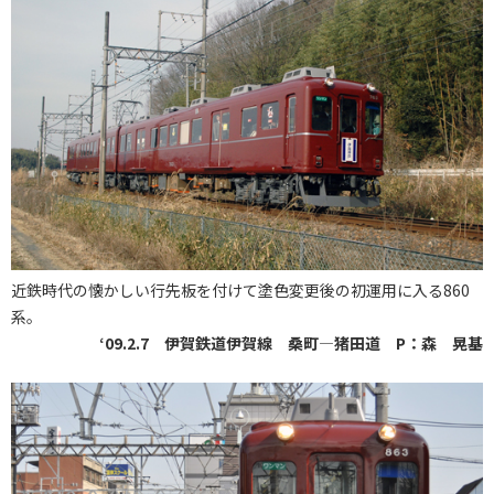
近鉄時代の懐かしい行先板を付けて塗色変更後の初運用に入る860
系。
‘09.2.7 伊賀鉄道伊賀線 桑町―猪田道 P：森 晃基