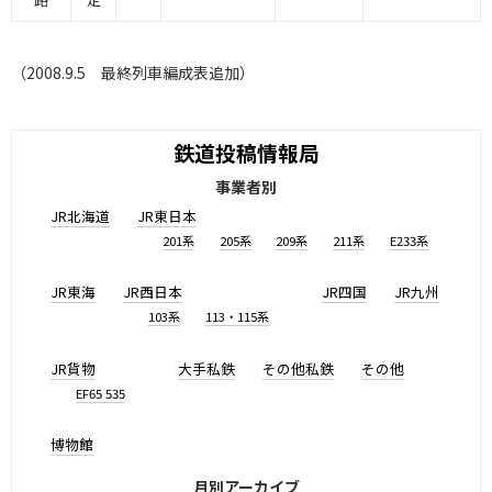
（2008.9.5 最終列車編成表追加）
鉄道投稿情報局
事業者別
JR北海道
JR東日本
201系
205系
209系
211系
E233系
JR東海
JR西日本
JR四国
JR九州
103系
113・115系
JR貨物
大手私鉄
その他私鉄
その他
EF65 535
博物館
月別アーカイブ