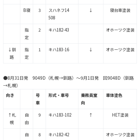
B寝
3
スハネフ14
↓
寝台車塗装
508
指
2
キハ182-43
オホーツク塗装
定
↓釧
指
1
キハ183-16
↓
オホーツク塗装
路
定
●8月31日発 9049D（札幌→釧路）～9月1日発 回9048D（釧路
→札幌）
向き
号
形式・車号
乗務員室
車体塗色
車
向
↑札
自
9
キハ183-102
↑
HET塗装
幌
由
自
8
キハ182-42
オホーツク塗装