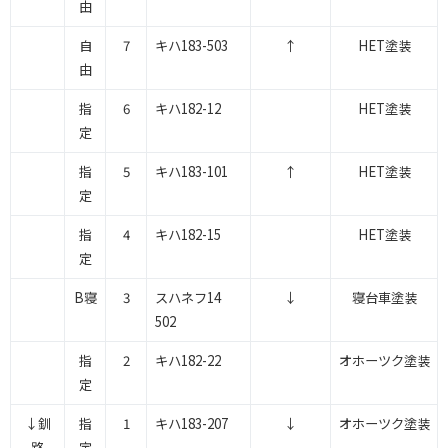
由
自
7
キハ183-503
↑
HET塗装
由
指
6
キハ182-12
HET塗装
定
指
5
キハ183-101
↑
HET塗装
定
指
4
キハ182-15
HET塗装
定
B寝
3
スハネフ14
↓
寝台車塗装
502
指
2
キハ182-22
オホーツク塗装
定
↓釧
指
1
キハ183-207
↓
オホーツク塗装
路
定