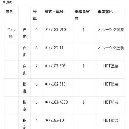
札幌）
向き
号
形式・車号
乗務員室
車体塗色
車
向
↑札
自
9
キハ183-210
↑
オホーツク塗装
幌
由
自
8
キハ182-11
オホーツク塗装
由
自
7
キハ183-505
↑
HET塗装
由
指
6
キハ182-513
HET塗装
定
指
5
キハ183-4558
↓
HET塗装
定
指
4
キハ182-10
HET塗装
定