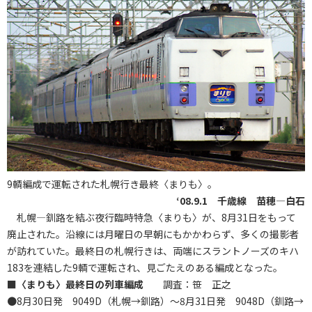
9輌編成で運転された札幌行き最終〈まりも〉。
‘08.9.1 千歳線 苗穂―白石
札幌―釧路を結ぶ夜行臨時特急〈まりも〉が、8月31日をもって
廃止された。沿線には月曜日の早朝にもかかわらず、多くの撮影者
が訪れていた。最終日の札幌行きは、両端にスラントノーズのキハ
183を連結した9輌で運転され、見ごたえのある編成となった。
■〈まりも〉最終日の列車編成
調査：笹 正之
●8月30日発 9049D（札幌→釧路）～8月31日発 9048D（釧路→