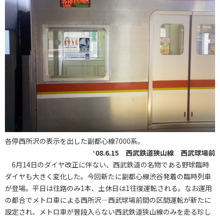
各停西所沢の表示を出した副都心線7000系。
‘08.6.15 西武鉄道狭山線 西武球場前
6月14日のダイヤ改正に伴ない、西武鉄道の名物である野球臨時
ダイヤも大きく変化した。今回新たに副都心線渋谷発着の臨時列車
が登場。平日は往路のみ1本、土休日は1往復運転される。なお運用
の都合でメトロ車による西所沢―西武球場前間の区間運転が新たに
設定され、メトロ車が普段入らない西武鉄道狭山線のみを走る珍し