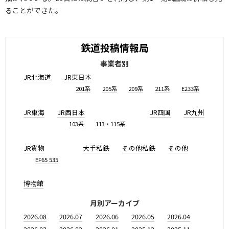
ることができた。
鉄道投稿情報局
事業者別
JR北海道
JR東日本
201系
205系
209系
211系
E233系
JR東海
JR西日本
JR四国
JR九州
103系
113・115系
JR貨物
大手私鉄
その他私鉄
その他
EF65 535
博物館
月別アーカイブ
2026.08
2026.07
2026.06
2026.05
2026.04