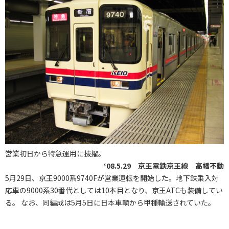
営業初日から特急運用に抜擢。
‘08.5.29 京王電鉄京王線 高幡不動
5月29日、京王9000系9740Fが営業運転を開始した。地下鉄乗入対
応車の9000系30番代としては10本目となり、京王ATCも装備してい
る。 なお、同編成は5月5日に日本車輌から甲種輸送されていた。