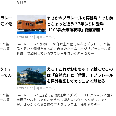
な日本…
プラレー
まさかのプラレールで再登場！でも前
ド江ノ電
とちょっと違う？7年ぶりに登場
「103系大阪環状線」徹底調査！
2026.01.09｜特集・コラム
ールの製
text & photo：なゆほ 60年以上の歴史があるプラレールの製
ール資
品・歴史・情報をまとめ、自身のホームページ「プラレール資
料館」で公開しているプラレールコレクター なゆ…
よう！？
えっ！これがおもちゃ！？鍵になるの
ューでん
は「自然光」と「背景」！プラレール
を屋外撮影してカッコよく魅せる！
2025.12.06｜特集・コラム
ールの製
text & photo：上石知足（鉄道ホビダス） コレクションに加え
ール資
た模型やおもちゃを、走らせて遊ぶのももちろん楽しいです
が、せっかくなら自慢の車両をカッコよく撮影するの…