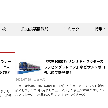
一枚
鉄道投稿情報局
コミック
特集・
プラレー
「京王9000系 サンリキャラクターズ
売！“未
ラッピングトレイン」などサンリオコ
た前照
ラボ商品新発売！
2026.07.29｜ニュース
京王電鉄は、2026年8月3日（月）から京王れーるランド新商
品として、2025年3月にリニューアルした京王9000系のオリジナ
リジナル
ルプラレール「京王9000系 サンリキャラクターズ …
ル「相模