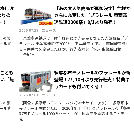
仕様に注
【あの大人気商品が再販決定】仕様が
わりの
さらに充実した「プラレール 東葉高
ト！
速鉄道2000系」8/1より発売！
2026.07.17｜ニュース
ールの製
東葉高速鉄道は、昨年好評につき完売となった人気商品「プ
ール資
ラレール 東葉高速鉄道2000系」を再発売する。 前回発売時か
ら車両番号を変更したほか、行先表示を「快速 東葉勝田台」
「各駅…
ることも
多摩都市モノレールのプラレールが新
ない「無
登場！7月10日より先行販売！特典キ
ラカードも付いてくる！
2026.07.03｜ニュース
ールの製
（画像：多摩都市モノレール公式Webサイトより） 多摩都市
ール資
モノレール株式会社は、2026年8月下旬よりプラレールの「多摩
都市モノレール1000系セット」が一般販売を開始することを
発…