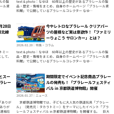
ールの製
text & photo：なゆほ 60年以上の歴史があるプラレールの製
ール資
品・歴史・情報をまとめ、自身のホームページ「プラレール資
料館」で公開しているプラレールコレクター なゆ…
月28日
今やレトロなプラレール クリアパー
東北線
ツの屋根など実は意欲作！「ファミリ
ーりょこう サロンカー」とは？
2026.02.20｜特集・コラム
カラトミー
text & photo：なゆほ 60年以上の歴史があるプラレールの製
として、
品・歴史・情報をまとめ、自身のホームページ「プラレール資
料館」で公開しているプラレールコレクター なゆ…
とスー
期間限定でイベント記念商品プラレー
プラレー
ルの発売も！「プラレールフェスティ
バル in 京都鉄道博物館」開催
2026.01.27｜ニュース
「ありが
京都鉄道博物館では、子どもに大人気の鉄道玩具「プラレー
ありが
ル」（発売元：タカラトミー）をテーマにしたイベント「プラ
（連結仕
レールフェスティバル in 京都鉄道博物館」を開催する。 巨大