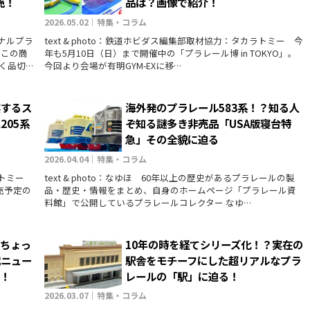
売！
品は？画像で紹介！
2026.05.02｜特集・コラム
ナルプラ
text & photo：鉄道ホビダス編集部取材協力：タカラトミー 今
 この商
年も5月10日（日）まで開催中の「プラレール博 in TOKYO」。
く品切…
今回より会場が有明GYM-EXに移…
実するス
海外発のプラレール583系！？知る人
205系
ぞ知る謎多き非売品「USA版寝台特
急」その全貌に迫る
2026.04.04｜特集・コラム
カラトミー
text & photo：なゆほ 60年以上の歴史があるプラレールの製
売予定の
品・歴史・情報をまとめ、自身のホームページ「プラレール資
料館」で公開しているプラレールコレクター なゆ…
はちょっ
10年の時を経てシリーズ化！？実在の
武ニュー
駅舎をモチーフにした超リアルなプラ
う！
レールの「駅」に迫る！
2026.03.07｜特集・コラム