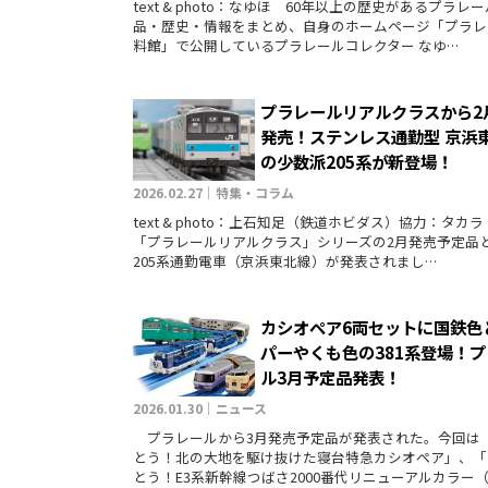
text & photo：なゆほ 60年以上の歴史があるプラレ
品・歴史・情報をまとめ、自身のホームページ「プラレ
料館」で公開しているプラレールコレクター なゆ…
プラレールリアルクラスから2
発売！ステンレス通勤型 京浜
の少数派205系が新登場！
2026.02.27｜特集・コラム
text & photo：上石知足（鉄道ホビダス）協力：タ
「プラレールリアルクラス」シリーズの2月発売予定品
205系通勤電車（京浜東北線）が発表されまし…
カシオペア6両セットに国鉄色
パーやくも色の381系登場！
ル3月予定品発表！
2026.01.30｜ニュース
プラレールから3月発売予定品が発表された。今回は
とう！北の大地を駆け抜けた寝台特急カシオペア」、「
とう！E3系新幹線つばさ2000番代リニューアルカラー