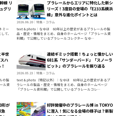
幹線 リ
プラレールからエリアに特化した新シ
シュグリ
リーズ！3度目の登場の「E233系横浜
線」意外な進化ポイントとは
2026.06.20｜特集・コラム
カラトミー
text & photo：なゆほ 60年以上の歴史があるプラレールの製
として、
品・歴史・情報をまとめ、自身のホームページ「プラレール資
料館」で公開しているプラレールコレクター なゆ…
と半世
連結ギミック搭載！ちょっと懐かしい
「スハ
681系「サンダーバード」「スノーラ
る！
ビット」のプラレールを振り返る
2026.05.23｜特集・コラム
ールの製
text & photo（特記以外）：なゆほ 60年以上の歴史があるプ
ール資
ラレールの製品・歴史・情報をまとめ、自身のホームページ
「プラレール資料館」で公開しているプラレールコレ…
0形が
好評開催中のプラレール博 in TOKYO
京急
に潜入！気になる会場の様子は？新製