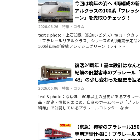
今回は晩年の姿へ 4両編成の新
アルクラスの100系「フレッ
ーン」を先取りチェック！
2026.06.26｜特集・コラム
text & photo：上石知足（鉄道ホビダス）協力：タ
「プラレールリアルクラス」シリーズの6月発売予定品
100系山陽新幹線フレッシュグリーン（ライト…
復活24周年！基本設計はなん
紀前の旧型客車のプラレール
43」の少し変わった歴史を辿
2026.06.06｜特集・コラム
text & photo：なゆほ 60年以上の歴史があるプラレ
品・歴史・情報をまとめ、自身のホームページ「プラレ
料館」で公開しているプラレールコレクター なゆ…
【京急】待望のプラレール150
専用連結仕様に！プラレール 