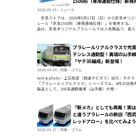
1500形（専用連結仕様）新発
2026.05.19｜ニュース
京急ストアは、2026年5月17日（日）から京急オリジ
レール「京急1500形（専用連結仕様）」を発売する。
品は、京急オリジナルプラレールでは人気商品で、長ら
プラレールリアルクラスで充
テンレス通勤型！異端の山手線
「ヤテ35編成」新登場！
2026.04.24｜特集・コラム
text & photo：上石知足（鉄道ホビダス）協力：タ
「プラレールリアルクラス」シリーズでは、4月25日発
製品として、205系通勤電車（山手線）が発…
「新メカ」としても再販！実
と違うプラレールの新旧「西
レッドアロー」を比べてみよ
2026.03.27｜特集・コラム