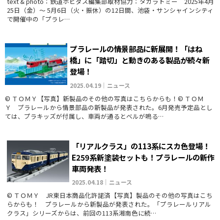
text & photo：鉄道ホビダス編集部取材協力：タカラトミー 2025年4月
25日（金）～ 5月6日（火・振休）の12日間、池袋・サンシャインシティ
で開催中の「プラレ…
プラレールの情景部品に新展開！「はね
橋」に「踏切」と動きのある製品が続々新
登場！
2025.04.19｜ニュース
© ＴＯＭＹ【写真】新製品のその他の写真はこちらからも！© ＴＯＭ
Ｙ プラレールから情景部品の新製品が発表された。6月発売予定品とし
ては、プラキッズが付属し、車両が通るとベルが鳴る…
「リアルクラス」の113系にスカ色登場！
E259系新塗装セットも！プラレールの新作
車両発表！
2025.04.18｜ニュース
© ＴＯＭＹ JR東日本商品化許諾済【写真】製品のその他の写真はこち
らからも！ プラレールから新製品が発表された。「プラレールリアル
クラス」シリーズからは、前回の113系湘南色に続…