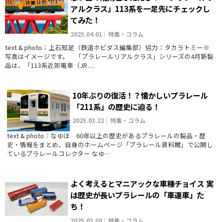
アルクラス」113系を一足先にチェックし
てみた！
2025.04.01｜特集・コラム
text & photo：上石知足（鉄道ホビダス編集部）協力：タカラトミー※
写真はイメージです。 「プラレールリアルクラス」シリーズの4月新製
品は、「113系近郊電車（JR…
10年ぶりの復活！？懐かしいプラレール
「211系」の歴史に迫る！
2025.03.22｜特集・コラム
text & photo：なゆほ 60年以上の歴史があるプラレールの製品・歴
史・情報をまとめ、自身のホームページ「プラレール資料館」で公開し
ているプラレールコレクター なゆ…
よく考えるとマニアックな車種チョイス 実
は歴史が長いプラレールの「車運車」た
ち！
2025.03.08｜特集・コラム