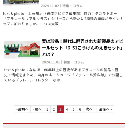
2024.11.02｜特集・コラム
text & photo：上石知足（鉄道ホビダス編集部）協力：タカラトミー
「プラレールリアルクラス」シリーズから新たに2種類の車両がラインナ
ップに加わりました。一つは大阪…
実は珍品！時代に翻弄された新製品のアピ
ールセット「D-51こうげんのえきセット」
とは？
2024.11.01｜特集・コラム
text & photo：なゆほ 60年以上の歴史があるプラレールの製品・歴
史・情報をまとめ、自身のホームページ「プラレール資料館」で公開し
ているプラレールコレクター なゆ…
«
最初へ
‹
前へ
1
2
3
4
5
6
次へ
›
最後へ
»