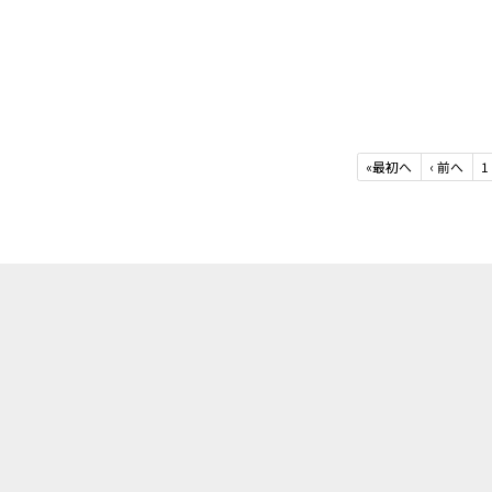
«
最初へ
‹
前へ
1