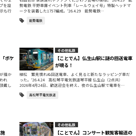
プを設
勢電鉄 平野車庫イベント列車「レールウェイ号」特製ヘッドマ
示も行
ークを装着した1757編成。'26.4.29 能勢電鉄…
能勢電鉄
その他私鉄
に「ポケ
【ことでん】仏生山駅に謎の回送電車
が現る！
が描か
植松 繁見慣れぬ回送電車、よく見ると新たなラッピング車だ
われ
った。'26.4.24 高松琴平電気鉄道琴平線 仏生山（2点共）
頂戴し
2026年4月24日、歓送迎会を終え、夜の仏生山駅で電車を…
高松琴平電気鉄道
その他私鉄
実施
【ことでん】コンサート観覧客輸送の