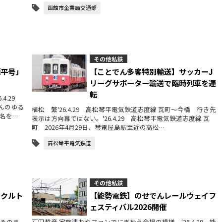
函館市企業局交通部
その他私鉄
源平号」
【ことでん多客特別輸送】サッカーJ
リーグサポーター輸送で臨時列車を運
転
4.29
んのゆる
植松 繁'26.4.29 高松琴平電気鉄道志度線 瓦町～今橋 行き先
名を…
表示は方向幕ではない。'26.4.29 高松琴平電気鉄道志度線 瓦
町 2026年4月29日、琴電屋島駅至近の高松…
高松琴平電気鉄道
その他私鉄
イクルト
【能勢電鉄】のせでんレールウェイフ
ェスティバル2026開催
をそのま
石田哲彦 家族連れやファンでにぎわう会場の模様。'26.4.29 能