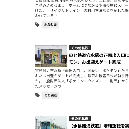
ま積み込めるよう、ホームにつながる階段の横にスロー
けた。「サイクルトレイン」の利用方法などを記した掲
われている…
北陸鉄道
その他私鉄
のと鉄道穴水駅の正面出入口
モン」お出迎えゲート完成
宮島昌之穴水駅正面出入口に、可愛い「ポケモン」たち
れたお出迎えゲートが完成し、除幕お披露目式が執り行
た。一般財団法人「ポケモン・ウィズ・ユー財団」から
たメッセージの…
のと鉄道
その他私鉄
【水島臨海鉄道】増結運転を