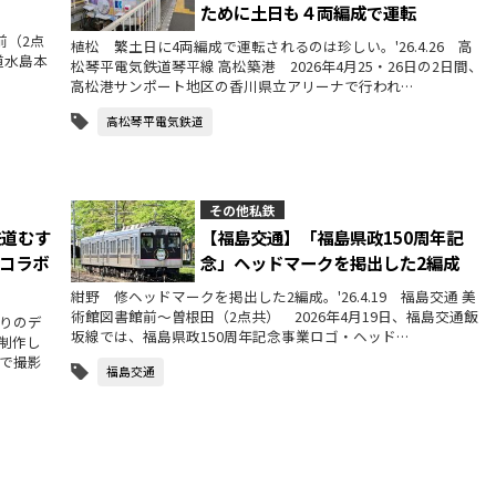
ために土日も４両編成で運転
前（2点
植松 繁土日に4両編成で運転されるのは珍しい。'26.4.26 高
道水島本
松琴平電気鉄道琴平線 高松築港 2026年4月25・26日の2日間、
高松港サンポート地区の香川県立アリーナで行われ…
高松琴平電気鉄道
その他私鉄
鉄道むす
【福島交通】「福島県政150周年記
コラボ
念」ヘッドマークを掲出した2編成
紺野 修ヘッドマークを掲出した2編成。'26.4.19 福島交通 美
術館図書館前～曽根田（2点共） 2026年4月19日、福島交通飯
りのデ
坂線では、福島県政150周年記念事業ロゴ・ヘッド…
制作し
で撮影
福島交通