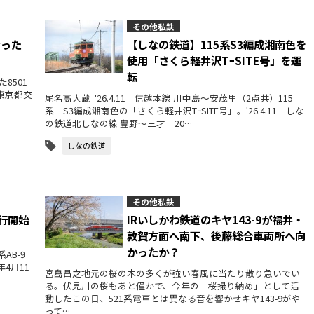
その他私鉄
なった
【しなの鉄道】115系S3編成湘南色を
使用「さくら軽井沢TｰSITE号」を運
転
8501
 東京都交
尾名高大蔵 '26.4.11 信越本線 川中島～安茂里（2点共）115
系 S3編成湘南色の「さくら軽井沢TｰSITE号」。'26.4.11 しな
の鉄道北しなの線 豊野～三才 20…
しなの鉄道
その他私鉄
運行開始
IRいしかわ鉄道のキヤ143-9が福井・
敦賀方面へ南下、後藤総合車両所へ向
かったか？
AB-9
年4月11
宮島昌之地元の桜の木の多くが強い春風に当たり散り急いでい
る。伏見川の桜もあと僅かで、今年の「桜撮り納め」として活
動したこの日、521系電車とは異なる音を響かせキヤ143-9がや
って…