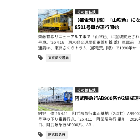
その他私鉄
【都電荒川線】「山吹色」に
8501号車が運行開始
齋藤有希リニューアル工事で「山吹色」に塗装変更された
号車。'26.4.16 東京都交通局都電荒川線 荒川車庫前
通局は、東京さくらトラム（都電荒川線）で1990年か…
東京都交通局
その他私鉄
阿武隈急行AB900系が2編成
紺野 修'26.4.11 阿武隈急行車両基地（2点共）AB900系
号車の下り富野行き。'26.4.11 阿武隈急行 梁川 2026
日、阿武隈急行AB900系、AB…
阿武隈急行