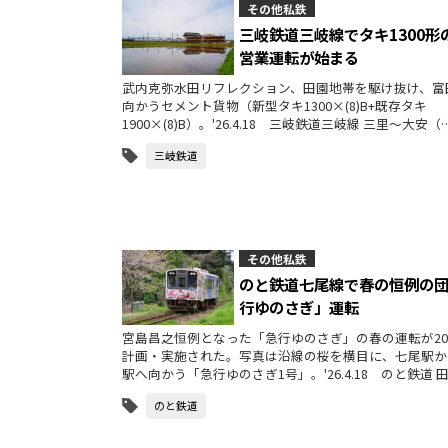
その他私鉄
三岐鉄道三岐線でタキ1300形
営業運転が始まる
武内克弥水田リフレクション、田園地帯を駆け抜け、富
向かうセメント貨物（新型タキ1300×(8)B+既存タキ
1900×(8)B）。'26.4.18 三岐鉄道三岐線 三里～大安（
三岐鉄道
その他私鉄
のと鉄道七尾線で春の恒例の
行ゆのさぎ」運転
宮島昌之恒例となった「急行ゆのさぎ」の春の運転が20
計画・実施された。写真は沿線の桜を横目に、七尾駅か
駅へ向かう「急行ゆのさぎ1号」。'26.4.18 のと鉄道 
のと鉄道