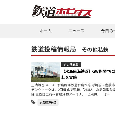
ホーム
ニュース
今日の
鉄道投稿情報局
その他私鉄
その他私鉄
【水島臨海鉄道】GW期間中に
転を実施
正清雄也'26.5.4 水島臨海鉄道水島本線 球場前～倉敷
デンウィークは、2両編成で運転。'26.5.5 水島臨海鉄
線 三菱自工前～倉敷貨物ターミナル（2点共） 水…
水島臨海鉄道