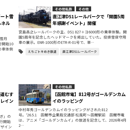
その他私鉄
その他
ゾート雪
直江津D51レールパークで「開園5周
ルネル
年感謝イベント」開催
宮島昌之レールパークの主、D51 827＋ヨ6000形の乗車体験。開
園5周年を記念したヘッドマークを掲出していた。投排雪保守用
雪月
車の展示。ENR-1000形のETR-R-01号で、単…
開始10
の車体側
えちごトキめき鉄道
直江津D51レールパーク
その他私鉄
鉄道むす
【函館市電】812号がゴールデンカム
トレイン
イのラッピング
中村年秀ゴールデンカムイのラッピングがされた812
号。'26.5.1 函館市企業局交通部 松風町～函館駅前 函館市電
ぎ」の
は、アニメ「ゴールデンカムイ」の放送を記念して、2026年4月
行開始
2…
デザイン