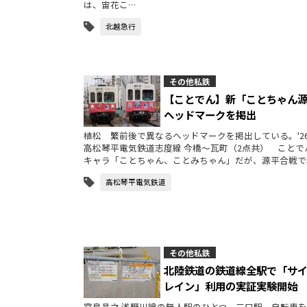
は、宙花こ…
北越急行
その他私鉄
【ことでん】新「ことちゃん
ヘッドマークを掲出
植松 繁前後で異なるヘッドマークを掲出している。'26.
高松琴平電気鉄道志度線 今橋～瓦町（2点共） ことで
キャラ「ことちゃん、ことみちゃん」だが、源平合戦で
高松琴平電気鉄道
その他私鉄
北陸鉄道の鉄道線全駅で「サ
レイン」利用の実証実験開始
宮島昌之 浅野川線の無人駅のひとつ、三口駅。自転車