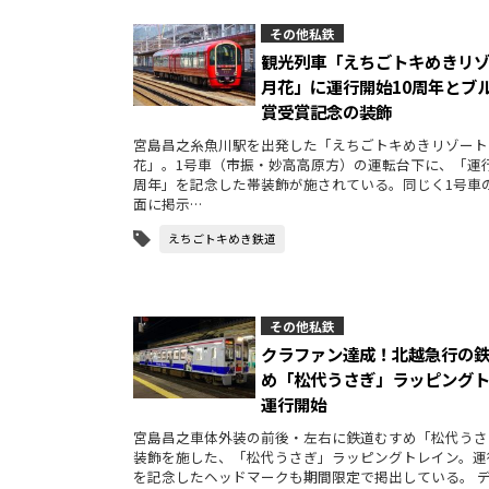
その他私鉄
観光列車「えちごトキめきリ
月花」に運行開始10周年とブ
賞受賞記念の装飾
宮島昌之糸魚川駅を出発した「えちごトキめきリゾート
花」。1号車（市振・妙高高原方）の運転台下に、「運行
周年」を記念した帯装飾が施されている。同じく1号車
面に掲示…
えちごトキめき鉄道
その他私鉄
クラファン達成！北越急行の
め「松代うさぎ」ラッピング
運行開始
宮島昌之車体外装の前後・左右に鉄道むすめ「松代うさ
装飾を施した、「松代うさぎ」ラッピングトレイン。運
を記念したヘッドマークも期間限定で掲出している。 