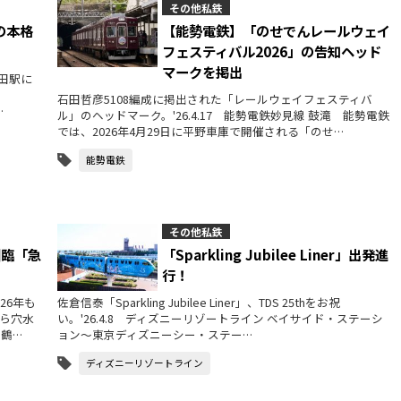
その他私鉄
の本格
【能勢電鉄】「のせでんレールウェイ
フェスティバル2026」の告知ヘッド
マークを掲出
田駅に
石田哲彦5108編成に掲出された「レールウェイフェスティバ
…
ル」のヘッドマーク。'26.4.17 能勢電鉄妙見線 鼓滝 能勢電鉄
では、2026年4月29日に平野車庫で開催される「のせ…
能勢電鉄
その他私鉄
団臨「急
「Sparkling Jubilee Liner」出発進
行！
26年も
佐倉信泰「Sparkling Jubilee Liner」、TDS 25thをお祝
ら穴水
い。'26.4.8 ディズニーリゾートライン ベイサイド・ステーシ
田鶴…
ョン～東京ディズニーシー・ステー…
ディズニーリゾートライン