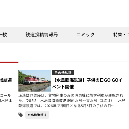
一枚
鉄道投稿情報局
コミック
特集・
その他私鉄
増結運
【水島臨海鉄道】子供の日GO GOイ
ベント開催
市ゴール
正清雄也普段は、貨物列車のみの港東線に旅客列車が運転され
道水島本
た。'26.5.5 水島臨海鉄道港東線 水島～東水島（3点共） 水島
臨海鉄道では、2026年で2回目となる5月5日の子供の日…
水島臨海鉄道