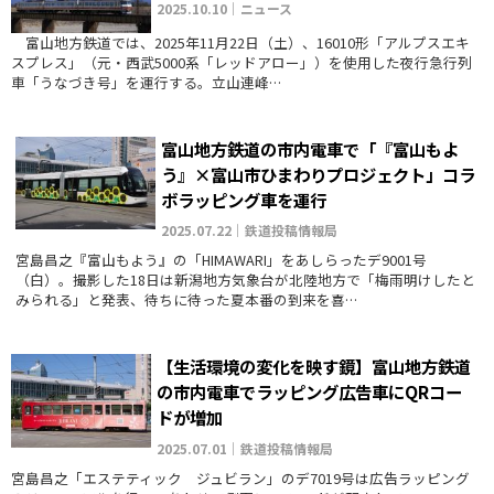
2025.10.10｜ニュース
富山地方鉄道では、2025年11月22日（土）、16010形「アルプスエキ
スプレス」（元・西武5000系「レッドアロー」）を使用した夜行急行列
車「うなづき号」を運行する。立山連峰…
富山地方鉄道の市内電車で「『富山もよ
う』×富山市ひまわりプロジェクト」コラ
ボラッピング車を運行
2025.07.22｜鉄道投稿情報局
宮島昌之『富山もよう』の「HIMAWARI」をあしらったデ9001号
（白）。撮影した18日は新潟地方気象台が北陸地方で「梅雨明けしたと
みられる」と発表、待ちに待った夏本番の到来を喜…
【生活環境の変化を映す鏡】富山地方鉄道
の市内電車でラッピング広告車にQRコー
ドが増加
2025.07.01｜鉄道投稿情報局
宮島昌之「エステティック ジュビラン」のデ7019号は広告ラッピング