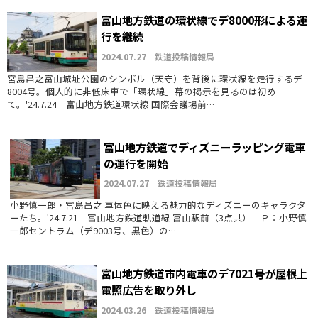
富山地方鉄道の環状線でデ8000形による運
行を継続
2024.07.27｜鉄道投稿情報局
宮島昌之富山城址公園のシンボル（天守）を背後に環状線を走行するデ
8004号。個人的に非低床車で「環状線」幕の掲示を見るのは初め
て。'24.7.24 富山地方鉄道環状線 国際会議場前…
富山地方鉄道でディズニーラッピング電車
の運行を開始
2024.07.27｜鉄道投稿情報局
小野慎一郎・宮島昌之 車体色に映える魅力的なディズニーのキャラクタ
ーたち。'24.7.21 富山地方鉄道軌道線 富山駅前（3点共） Ｐ：小野慎
一郎セントラム（デ9003号、黒色）の…
富山地方鉄道市内電車のデ7021号が屋根上
電照広告を取り外し
2024.03.26｜鉄道投稿情報局