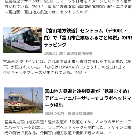
宮島昌之デザインは、公式ロゴマークや打者をイメージしたドット絵が
描かれている。'26.7.4 富山地方鉄道富山軌道線 電鉄富山駅・エスタ前
～富山駅 富山地方鉄道では、セントラムのデ…
【富山地方鉄道】セントラム（デ9001・
白）で「富山市企業版ふるさと納税」のPR
ラッピング
2026.05.20｜鉄道投稿情報局
宮島昌之 デザインには、これまで富山市へ寄付応援した主な企業名（左
下）が記されている。「ひらけTOYAMAプロジェクト」の公式ロゴマー
クやキャッチフレーズが施されている。'26.5…
富山地方鉄道と遠州鉄道が「鉄道むすめ」
デビューアニバーサリーでコラボヘッドマ
ーク掲出
2026.04.27｜鉄道投稿情報局
宮島昌之富山地方鉄道と遠州鉄道の「鉄道むすめ」ふたりのデビューア
ニバーサリーを記念し、コラボヘッドマークを制作した。デザインは編
成の前後で異なる。今回富山地方鉄道で撮影できたのは、…