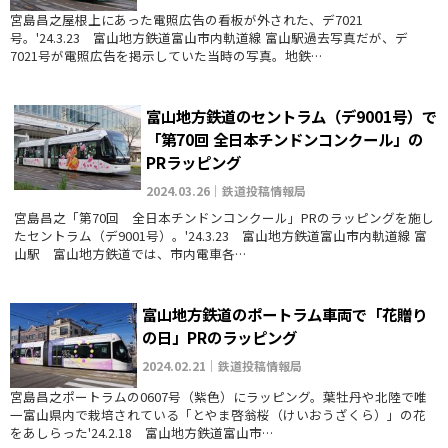
宮島昌之屋根上にあった電照広告の看板が外された、デ7021
号。'24.3.23 富山地方鉄道富山市内軌道線 富山駅過去写真だが、デ
7021号が電照広告を掲示していた当時の写真。地鉄…
富山地方鉄道のセントラム（デ9001号）で
「第70回 全日本チンドンコンクール」の
PRラッピング
2024.03.26｜鉄道投稿情報局
宮島昌之「第70回 全日本チンドンコンクール」PRのラッピングを施し
たセントラム（デ9001号）。'24.3.23 富山地方鉄道富山市内軌道線 富
山駅 富山地方鉄道では、市内電車各…
富山地方鉄道のポートラム車両で「花贈り
の日」PRのラッピング
2024.02.21｜鉄道投稿情報局
宮島昌之ポートラムの0607号（紫色）にラッピング。葉牡丹や北陸で唯
一富山県内で栽培されている「とやま啓翁桜（けいおうざくら）」の花
をあしらった'24.2.18 富山地方鉄道富山市…