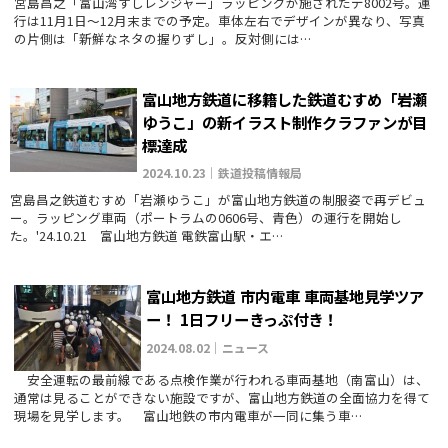
宮島昌之「富山湾すしレンジャー」ラッピングが施されたデ8002号。運
行は11月1日～12月末までの予定。車体左右でデザインが異なり、写真
の片側は「新鮮なネタの握りずし」。反対側には…
富山地方鉄道に移籍した鉄道むすめ「岩瀬
ゆうこ」の新イラスト制作クラファンが目
標達成
2024.10.23｜鉄道投稿情報局
宮島昌之鉄道むすめ「岩瀬ゆうこ」が富山地方鉄道の制服姿で再デビュ
ー。ラッピング車両（ポートラムの0606号、青色）の運行を開始し
た。'24.10.21 富山地方鉄道 電鉄富山駅・エ…
富山地方鉄道 市内電車 車両基地見学ツア
ー！ 1日フリーきっぷ付き！
2024.08.02｜ニュース
安全運転の最前線である点検作業が行われる車両基地（南富山）は、
通常は見ることができない施設ですが、富山地方鉄道の全面協力を得て
現場を見学します。 富山地鉄の市内電車が一同に集う車…