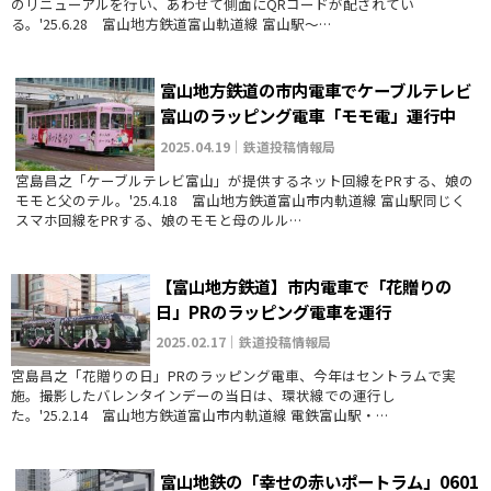
のリニューアルを行い、あわせて側面にQRコードが配されてい
る。'25.6.28 富山地方鉄道富山軌道線 富山駅～…
富山地方鉄道の市内電車でケーブルテレビ
富山のラッピング電車「モモ電」運行中
2025.04.19｜鉄道投稿情報局
宮島昌之「ケーブルテレビ富山」が提供するネット回線をPRする、娘の
モモと父のテル。'25.4.18 富山地方鉄道富山市内軌道線 富山駅同じく
スマホ回線をPRする、娘のモモと母のルル…
【富山地方鉄道】市内電車で「花贈りの
日」PRのラッピング電車を運行
2025.02.17｜鉄道投稿情報局
宮島昌之「花贈りの日」PRのラッピング電車、今年はセントラムで実
施。撮影したバレンタインデーの当日は、環状線での運行し
た。'25.2.14 富山地方鉄道富山市内軌道線 電鉄富山駅・…
富山地鉄の「幸せの赤いポートラム」0601