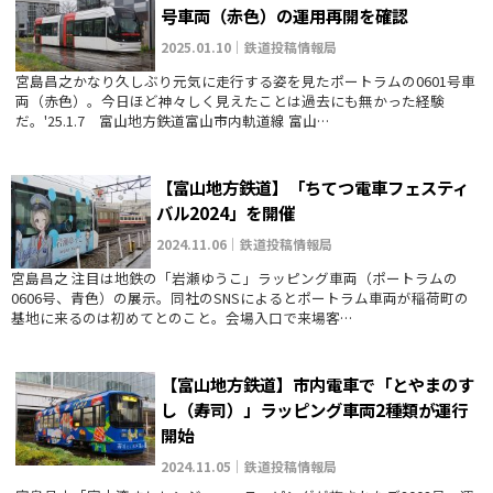
号車両（赤色）の運用再開を確認
2025.01.10｜鉄道投稿情報局
宮島昌之かなり久しぶり元気に走行する姿を見たポートラムの0601号車
両（赤色）。今日ほど神々しく見えたことは過去にも無かった経験
だ。'25.1.7 富山地方鉄道富山市内軌道線 富山…
【富山地方鉄道】「ちてつ電車フェスティ
バル2024」を開催
2024.11.06｜鉄道投稿情報局
宮島昌之 注目は地鉄の「岩瀬ゆうこ」ラッピング車両（ポートラムの
0606号、青色）の展示。同社のSNSによるとポートラム車両が稲荷町の
基地に来るのは初めてとのこと。会場入口で来場客…
【富山地方鉄道】市内電車で「とやまのす
し（寿司）」ラッピング車両2種類が運行
開始
2024.11.05｜鉄道投稿情報局