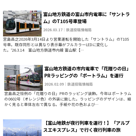
富山地方鉄道の富山市内電車に「サントラ
ム」のT105号車登場
2026.03.17｜鉄道投稿情報局
宮島昌之2026年3月14日より営業運転を開始した「サントラム」のT105
号車。既存同形とは異なり表示幕がフルカラーLEDに変化し
た。'26.3.14 富山地方鉄道市内線 富山駅【…
富山地方鉄道の市内電車で「花贈りの日」
PRラッピングの「ポートラム」を運行
2026.02.09｜鉄道投稿情報局
宮島昌之恒例の「花贈りの日」PRのラッピング装飾。今年はポートラム
の0602号（オレンジ色）の外装に施した。ラッピングのデザインは、細
かく見ると車体左右で異なる。手紙や花の色および…
【富山地鉄が夜行列車を運行！】「アルプ
スエキスプレス」で行く夜行列車の旅