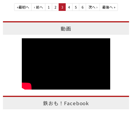
«
最初へ
‹
前へ
1
2
3
4
5
6
次へ
›
最後へ
»
動画
鉄おも！Facebook