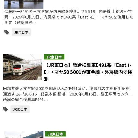
進藤純一E491系＋マヤ50が内房線を検測。'26.6.19 内房線 上総湊～竹
岡 2026年6月19日、内房線ではE491系「East i-E」＋マヤ50を使用した
測定（建築限界…
JR東日本
JR東日本
【JR東日本】総合検測車E491系「East i-
E」+マヤ50 5001が東金線・外房線内で検
測
田部井毅大マヤ50 5001を組み込んだE491系が、夕暮れの中を稲毛駅を
通過する。'26.6.16 総武本線 稲毛 2026年6月16日、勝田車両センター
所属の総合検測車E491…
JR東日本
JR東日本