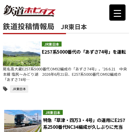
鉄道投稿情報局
JR東日本
JR東日本
E257系5000番代の「あずさ74号」を運転
尾名高大蔵E257系5000番代OM92編成の「あずさ74号」。'26.6.21 中央
本線 塩尻～みどり湖 2026年6月21日、E257系5000番代OM92編成の
「あずさ74号…
JR東日本
JR東日本
特急「草津・四万3・4号」の運用にE257
系2500番代NC34編成が久しぶりに充当