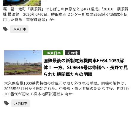
堀 裕一港町「横須賀」でしばしの休息をとるK71編成。'26.6.6 横須賀
線 横須賀 2026年6月6日、勝田車両センター所属のE653系K71編成を使
用した特急「常磐鎌倉号」が…
JR東日本
JR東日本
その他
国鉄最後の新製電気機関車EF64 1053解
体！ 一方、SL9646号は修繕へ…長野で見
られた機関車たちの明暗
大久保広樹1000番代特徴の排風孔が取り外される瞬間。同機の解体は、
2026年6月1日から開始された。中央東・篠ノ井線の新たな主役、E131系
200番代が初めて松本地区試運転に向か…
JR東日本