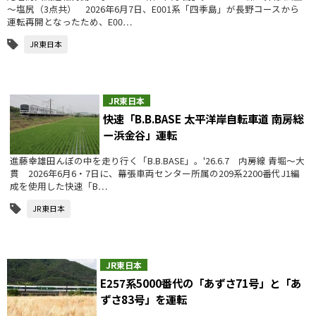
～塩尻（3点共） 2026年6月7日、E001系「四季島」が長野コースから
運転再開となったため、E00…
JR東日本
JR東日本
快速「B.B.BASE 太平洋岸自転車道 南房総
ー浜金谷」運転
進藤幸雄田んぼの中を走り行く「B.B.BASE」。'26.6.7 内房線 青堀～大
貫 2026年6月6・7日に、幕張車両センター所属の209系2200番代J1編
成を使用した快速「B…
JR東日本
JR東日本
E257系5000番代の「あずさ71号」と「あ
ずさ83号」を運転