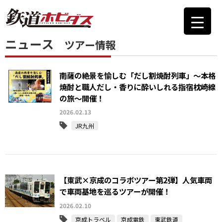
ニュース
ツアー情報
南薩の絶景を愉しむ「だし割焼酎列車」〜本格
焼酎と職人だし・香りに酔いしれる指宿枕崎線
の旅〜開催！
2026.02.13
JR九州
【東武×京成のコラボツアー第2弾】人気車両
で車両基地を巡るツアーが開催！
2026.02.10
京成トラベル
京成電鉄
東武鉄道