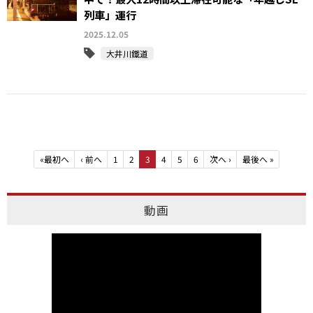
列車」運行
2025.12.05
大井川鐵道
«
最初へ
‹
前へ
1
2
3
4
5
6
次へ
›
最後へ
»
動画