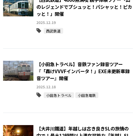
のレジェンドでプシュッと！パシャッと！ピカ
ッと！」開催
2025.12.19
西武鉄道
【小田急トラベル】音鉄ファン録音ツアー
『「轟けVVVFインバータ！」EXE未更新車録
音ツアー』開催
2025.12.18
小田急トラベル
小田急電鉄
【大井川鐵道】年越しは古き良きSLの旅情の
中で！最大12時間以上滞在可能な「年越しSL