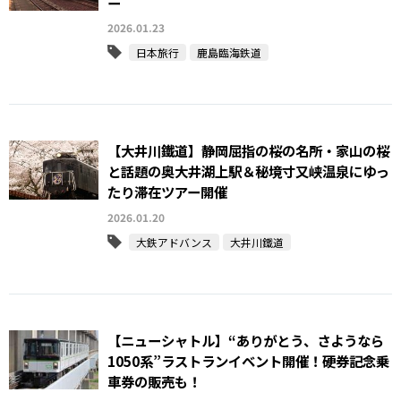
ー
2026.01.23
日本旅行
鹿島臨海鉄道
【大井川鐵道】静岡屈指の桜の名所・家山の桜
と話題の奥大井湖上駅＆秘境寸又峡温泉にゆっ
たり滞在ツアー開催
2026.01.20
大鉄アドバンス
大井川鐵道
【ニューシャトル】“ありがとう、さようなら
1050系”ラストランイベント開催！硬券記念乗
車券の販売も！