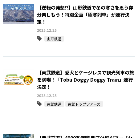
【逆転の発想⁉】山形鉄道で冬の寒さを思う存
分楽しもう！特別企画「極寒列車」が運行決
定！
2025.12.25
山形鉄道
【東武鉄道】愛犬とケージレスで観光列車の旅
を満喫！「Tobu Doggy Doggy Train」運行
決定！
2025.12.25
東武鉄道
東武トップツアーズ
【西武鉄道】4000系満喫 親子体験ツアー「山