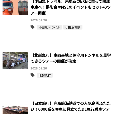
【小田急トラベル】未更新のEXEに乗って開成
車庫へ！撮影会やNSEのイベントもセットのツ
アー開催
2026.01.26
小田急トラベル
小田急電鉄
【北越急行】車両基地と保守用トンネルを見学
できるツアーの開催が決定！
2026.01.26
北越急行
【日本旅行】鹿島臨海鉄道での人気企画ふたた
び！6000系を客車に見立てたDL急行乗車ツア