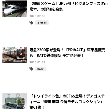
【鉄道×ゲーム】JR九州「ピクミンフェスタin
熊本」の詳細を発表
2025.02.06
JR九州
阪急2300系が登場！「PRiVACE」車単品販売
も！KATO鉄道模型 予定品発表！
2025.01.31
KATO
「トワイライト色」のEF65登場！デアゴステ
ィーニ「鉄道車両 金属モデルコレクション」
第61弾！