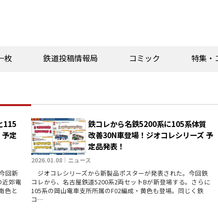
一枚
鉄道投稿情報局
コミック
特集・
115
鉄コレから名鉄5200系に105系体質
 予定
改善30N車登場！ジオコレシリーズ 予
定品発表！
2026.01.08｜ニュース
今回新
ジオコレシリーズから新製品ポスターが発表された。今回鉄
の近郊電
コレから、名古屋鉄道5200系2両セットBが新登場する。さらに
湘南色と
105系の岡山電車支所所属のF02編成・黄色も登場。同じく鉄
コ…