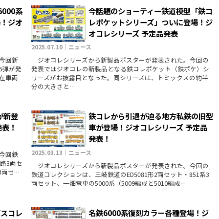
000系
今話題のショーティー鉄道模型「鉄コ
場！ジオ
レポケットシリーズ」ついに登場！ジ
オコレシリーズ 予定品発表
2025.07.10｜ニュース
今回新
ジオコレシリーズから新製品ポスターが発表された。今回の
5弾が発
発表ではジオコレの新製品となる鉄コレポケット（鉄ポケ）シ
在車両
リーズがお披露目となった。同シリーズは、トミックスの約半
分の大きさと…
が新登
鉄コレから引退が迫る地方私鉄の旧型
発表！
車が登場！ジオコレシリーズ 予定品
発表！
2025.03.13｜ニュース
今回鉄
路3両セ
ジオコレシリーズから新製品ポスターが発表された。今回の
3両セ…
鉄道コレクションは、三岐鉄道のED5081形2両セット・851系3
両セット、一畑電車の5000系（5009編成と5010編成…
バスコレ
名鉄6000系復刻カラー各種登場！ジ