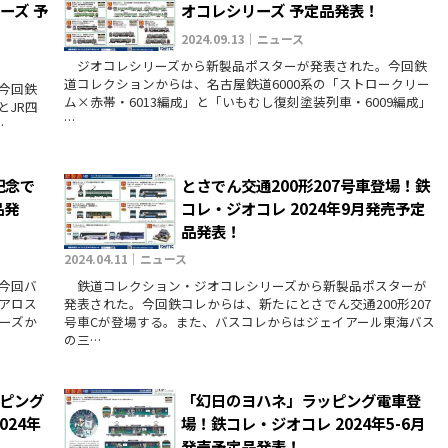
ーズ 予
オコレシリーズ 予定品発表！
2024.09.13｜ニュース
ジオコレシリーズから新製品ポスターが発表された。今回鉄
道コレクションからは、名古屋鉄道6000系の「ストロークリー
今回鉄
ム×赤帯・6013編成」と「いもむし復刻塗装列車・6009編成」
とJR四
…
…
記念で
とさでん交通200形207号車登場！鉄
品発
コレ・ジオコレ 2024年9月発売予定
品発表！
2024.04.11｜ニュース
今回バ
鉄道コレクション・ジオコレシリーズから新製品ポスターが
アロス
発表された。今回鉄コレからは、新たにとさでん交通200形207
リーズか
号車Cが登場する。また、バスコレからはジェイアール東海バス
の三…
ピング
「幻日のヨハネ」ラッピング電車登
024年
場！鉄コレ・ジオコレ 2024年5-6月
発売予定品発表！