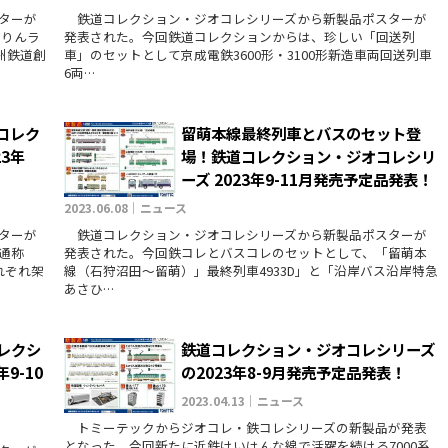
ターが
鉄道コレクション・ジオコレシリーズから新製品ポスターが
よりんラ
発表された。今回鉄道コレクションからは、珍しい「回送列
州鉄道創
車」のセットとして京成電鉄3600形・3100形新造車両回送列車
6両…
コレク
留萌本線最終列車とバスのセット登
3年
場！鉄道コレクション・ジオコレシリ
ーズ 2023年9-11月発売予定品発表！
2023.06.08｜ニュース
ターが
鉄道コレクション・ジオコレシリーズから新製品ポスターが
通称
発表された。今回鉄コレとバスコレのセットとして、「留萌本
れぞれ架
線（石狩沼田〜留萌）」最終列車4933D」と「沿岸バス沿岸特急
あさひ…
コレクシ
鉄道コレクション・ジオコレシリーズ
9-10
の2023年8-9月発売予定品発表！
2023.04.13｜ニュース
トミーテックからジオコレ・鉄コレシリーズの新製品が発表
となった。今回新たに近鉄けいはんな線で活躍を続ける7000系