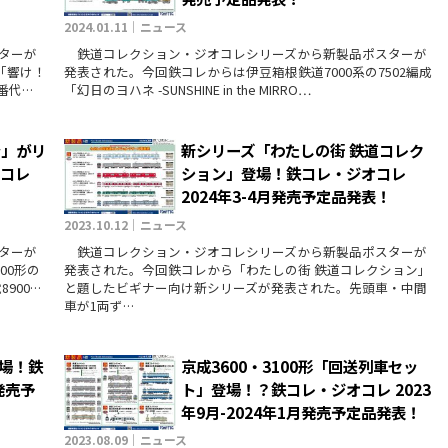
2024.01.11｜ニュース
ターが
鉄道コレクション・ジオコレシリーズから新製品ポスターが
「響け！
発表された。今回鉄コレからは伊豆箱根鉄道7000系の7502編成
0番代…
「幻日のヨハネ -SUNSHINE in the MIRRO…
ン」がリ
新シリーズ「わたしの街 鉄道コレク
オコレ
ション」登場！鉄コレ・ジオコレ
！
2024年3-4月発売予定品発表！
2023.10.12｜ニュース
ターが
鉄道コレクション・ジオコレシリーズから新製品ポスターが
00形の
発表された。今回鉄コレから「わたしの街 鉄道コレクション」
900…
と題したビギナー向け新シリーズが発表された。先頭車・中間
車が1両ず…
登場！鉄
京成3600・3100形「回送列車セッ
発売予
ト」登場！？鉄コレ・ジオコレ 2023
年9月-2024年1月発売予定品発表！
2023.08.09｜ニュース