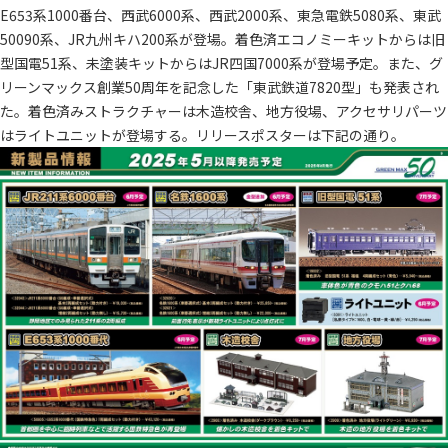
E653系1000番台、西武6000系、西武2000系、東急電鉄5080系、東武
50090系、JR九州キハ200系が登場。着色済エコノミーキットからは旧
型国電51系、未塗装キットからはJR四国7000系が登場予定。また、グ
リーンマックス創業50周年を記念した「東武鉄道7820型」も発表され
た。着色済みストラクチャーは木造校舎、地方役場、アクセサリパーツ
はライトユニットが登場する。リリースポスターは下記の通り。