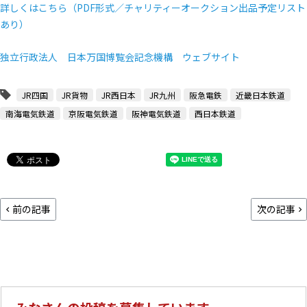
詳しくはこちら（PDF形式／チャリティーオークション出品予定リスト
あり）
独立行政法人 日本万国博覧会記念機構 ウェブサイト
JR四国
JR貨物
JR西日本
JR九州
阪急電鉄
近畿日本鉄道
南海電気鉄道
京阪電気鉄道
阪神電気鉄道
西日本鉄道
前の記事
次の記事