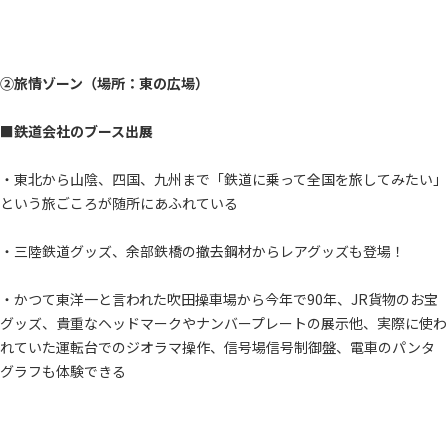
②旅情ゾーン（場所：東の広場）
■鉄道会社のブース出展
・東北から山陰、四国、九州まで「鉄道に乗って全国を旅してみたい」
という旅ごころが随所にあふれている
・三陸鉄道グッズ、余部鉄橋の撤去鋼材からレアグッズも登場！
・かつて東洋一と言われた吹田操車場から今年で90年、JR貨物のお宝
グッズ、貴重なヘッドマークやナンバープレートの展示他、実際に使わ
れていた運転台でのジオラマ操作、信号場信号制御盤、電車のパンタ
グラフも体験できる