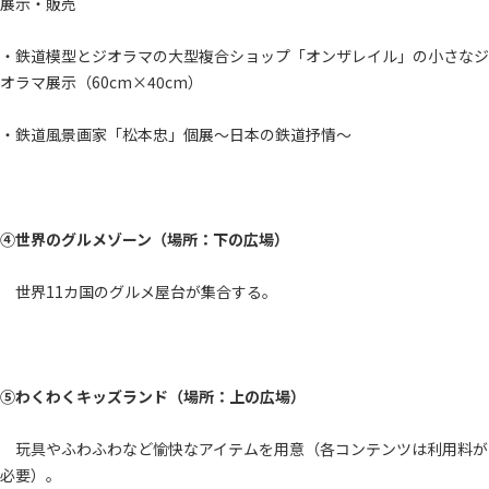
展示・販売
・鉄道模型とジオラマの大型複合ショップ「オンザレイル」の小さなジ
オラマ展示（60cm×40cm）
・鉄道風景画家「松本忠」個展～日本の鉄道抒情～
④世界のグルメゾーン（場所：下の広場）
世界11カ国のグルメ屋台が集合する。
⑤わくわくキッズランド（場所：上の広場）
玩具やふわふわなど愉快なアイテムを用意（各コンテンツは利用料が
必要）。