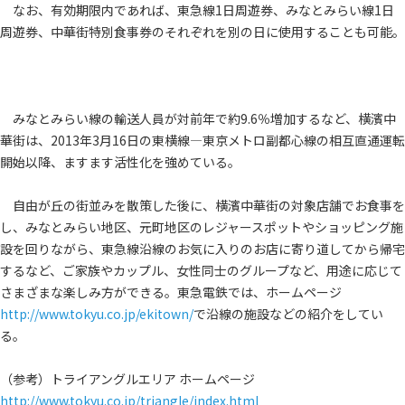
なお、有効期限内であれば、東急線1日周遊券、みなとみらい線1日
周遊券、中華街特別食事券のそれぞれを別の日に使用することも可能。
みなとみらい線の輸送人員が対前年で約9.6％増加するなど、横濱中
華街は、2013年3月16日の東横線―東京メトロ副都心線の相互直通運転
開始以降、ますます活性化を強めている。
自由が丘の街並みを散策した後に、横濱中華街の対象店舗でお食事を
し、みなとみらい地区、元町地区のレジャースポットやショッピング施
設を回りながら、東急線沿線のお気に入りのお店に寄り道してから帰宅
するなど、ご家族やカップル、女性同士のグループなど、用途に応じて
さまざまな楽しみ方ができる。東急電鉄では、ホームページ
http://www.tokyu.co.jp/ekitown/
で沿線の施設などの紹介をしてい
る。
（参考）トライアングルエリア ホームページ
http://www.tokyu.co.jp/triangle/index.html