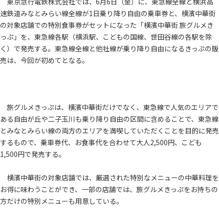
東京急行電鉄株式会社では、6月6日（金）に、東急線全線と横浜高
速鉄道みなとみらい線全線が1日乗り降り自由の乗車券と、横濱中華街
の対象店舗での特別食事券がセットになった「横濱中華街 旅グルメき
っぷ」を、東急線各駅（横浜駅、こどもの国線、世田谷線の各駅を除
く）で発売する。東急線全線と他社線が乗り降り自由になるきっぷの販
売は、今回が初めてとなる。
旅グルメきっぷは、横濱中華街だけでなく、東急線で人気のエリアで
ある自由が丘や二子玉川も乗り降り自由の区間に含めることで、東急線
とみなとみらい線の両方のエリアを満喫していただくことを目的に発売
するもので、乗車券代、お食事代を合わせて大人2,500円、こども
1,500円で発売する。
横濱中華街の対象店舗では、厳選された特別なメニューの中華料理を
お得に味わうことができ、一部の店舗では、旅グルメきっぷをお持ちの
方だけの特別メニューも用意している。