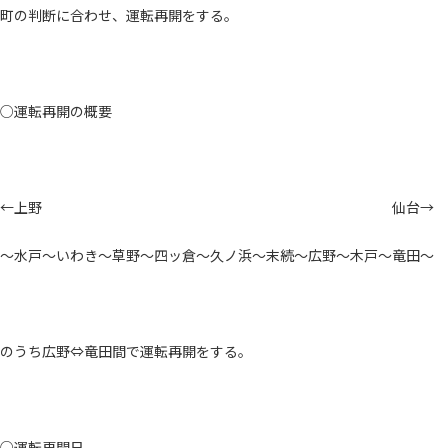
町の判断に合わせ、運転再開をする。
○運転再開の概要
←上野 仙台→
～水戸～いわき～草野～四ッ倉～久ノ浜～末続～広野～木戸～竜田～
のうち広野⇔竜田間で運転再開をする。
○運転再開日