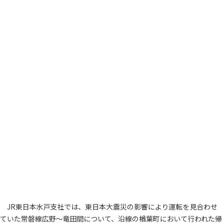
JR東日本水戸支社では、東日本大震災の影響により運転を見合わせ
ていた常磐線広野～竜田間について、沿線の楢葉町において行われた帰