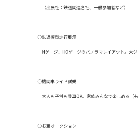
（出展社：鉄道関連各社、一般参加者など）
○鉄道模型走行展示
Nゲージ、HOゲージのパノラマレイアウト。大ジ
○機関車ライド試乗
大人も子供も乗車OK。家族みんなで楽しめる（
○お宝オークション