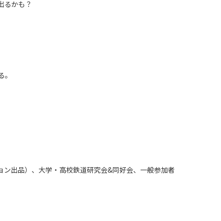
出るかも？
る。
ン出品）、大学・高校鉄道研究会&同好会、一般参加者