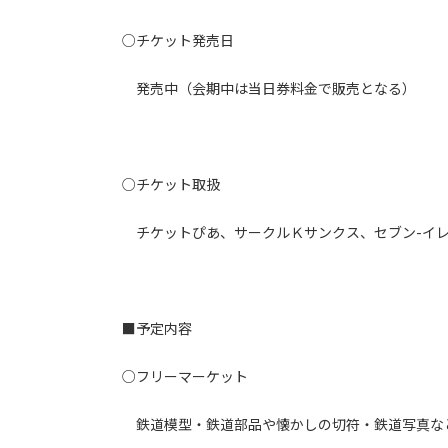
○チケット発売日
発売中（会期中は当日券料金で販売となる）
○チケット取扱
チケットぴあ、サークルＫサンクス、セブン-イレ
■予定内容
○フリーマーケット
鉄道模型・鉄道部品や懐かしの切符・鉄道写真な