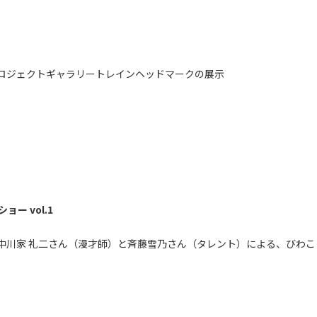
ロジェクトギャラリートレインヘッドマークの展示
ー vol.1
川家 礼二さん（漫才師）と斉藤雪乃さん（タレント）による、びわこ