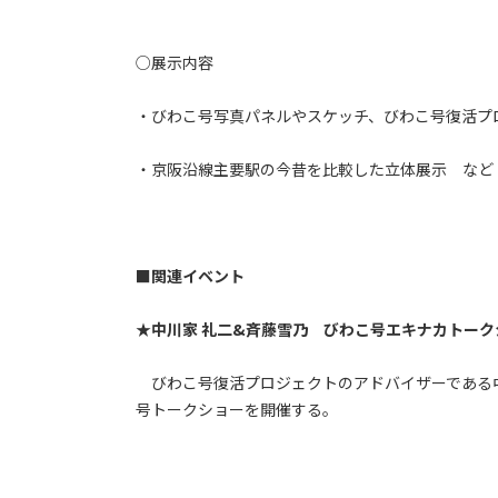
○展示内容
・びわこ号写真パネルやスケッチ、びわこ号復活プ
・京阪沿線主要駅の今昔を比較した立体展示 など
■関連イベント
★中川家 礼二&斉藤雪乃 びわこ号エキナカトークショ
びわこ号復活プロジェクトのアドバイザーである中
号トークショーを開催する。