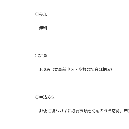
○参加
無料
○定員
100名（要事前申込・多数の場合は抽選）
○申込方法
郵便往復ハガキに必要事項を記載のうえ応募。申込