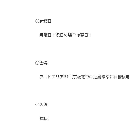
○休館日
月曜日（祝日の場合は翌日）
○会場
アートエリアB1（京阪電車中之島線なにわ橋駅地
○入場
無料