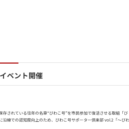
イベント開催
存されている往年の名車“びわこ号”を市民参加で復活させる取組「び
沿線での認知度向上のため、びわこ号サポーター倶楽部 vol.2「～び