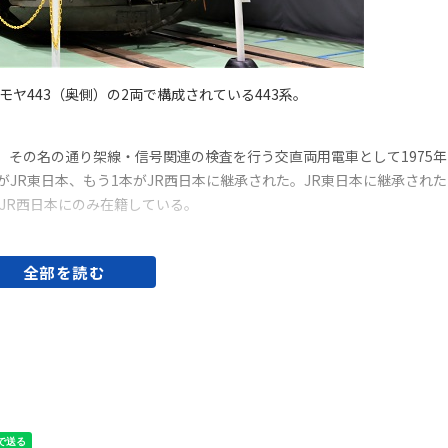
モヤ443（奥側）の2両で構成されている443系。
その名の通り架線・信号関連の検査を行う交直両用電車として1975年
本がJR東日本、もう1本がJR西日本に継承された。JR東日本に継承された
りJR西日本にのみ在籍している。
全部を読む