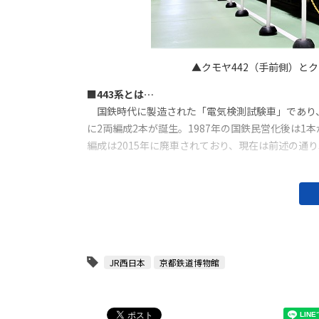
▲クモヤ442（手前側）とク
■443系とは…
国鉄時代に製造された「電気検測試験車」であり、
に2両編成2本が誕生。1987年の国鉄民営化後は1
編成は2015年に廃車されており、現在は前述の通
JR西日本
京都鉄道博物館