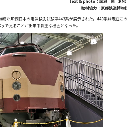
text & photo：廣瀬 匠（RM
取材協力：京都鉄道博物
博物館でJR西日本の電気検測試験車443系が展示された。443系は現在こ
部まで見ることが出来る貴重な機会となった。