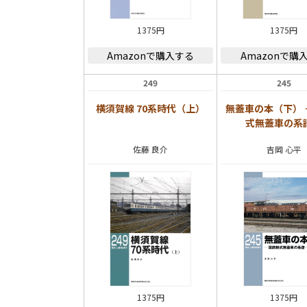
1375円
1375円
Amazonで購入する
Amazonで購
249
245
横須賀線 70系時代（上）
無蓋車の本（下） 
式無蓋車の系
佐藤 良介
吉岡 心平
1375円
1375円