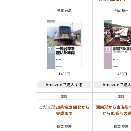
長澤 泰晶
寺田 裕一
1430円
1430円
Amazonで購入する
Amazonで購
299
298
こだま形20系電車 開発から
湘南形から東海形へ
完成まで
から91系への
稲葉 克彦
稲葉 克彦