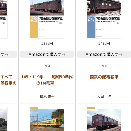
1375円
1485円
入する
Amazonで購入する
Amazonで購入する
264
260
のすべて
105・119系 ―昭和50年代
国鉄の配給客車
２等客車の
の1M電車―
福原 俊一
和田 洋