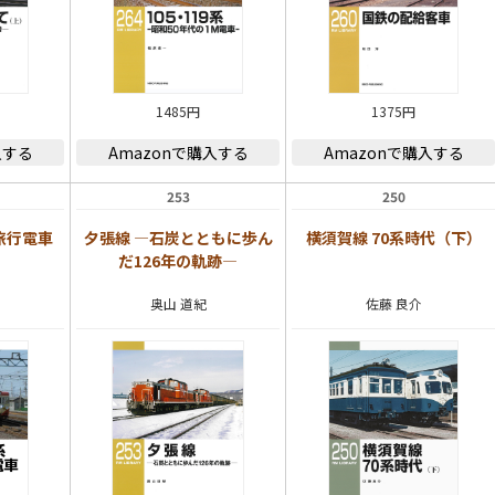
1485円
1375円
入する
Amazonで購入する
Amazonで購入する
253
250
学旅行電車
夕張線 ―石炭とともに歩ん
横須賀線 70系時代（下）
だ126年の軌跡―
奥山 道紀
佐藤 良介