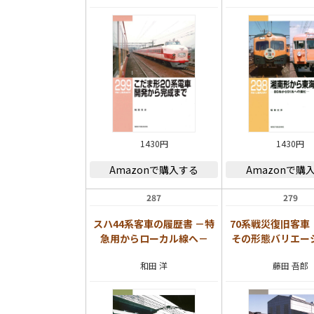
1430円
1430円
Amazonで購入する
Amazonで購
287
279
スハ44系客車の履歴書 －特
70系戦災復旧客車
急用からローカル線へ－
その形態バリエー
和田 洋
藤田 吾郎