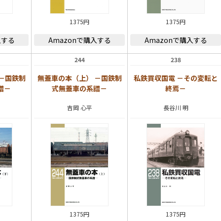
1375円
1375円
入する
Amazonで購入する
Amazonで購入する
244
238
－国鉄制
無蓋車の本（上） －国鉄制
私鉄買収国電 －その変転と
譜－
式無蓋車の系譜－
終焉－
吉岡 心平
長谷川 明
1375円
1375円