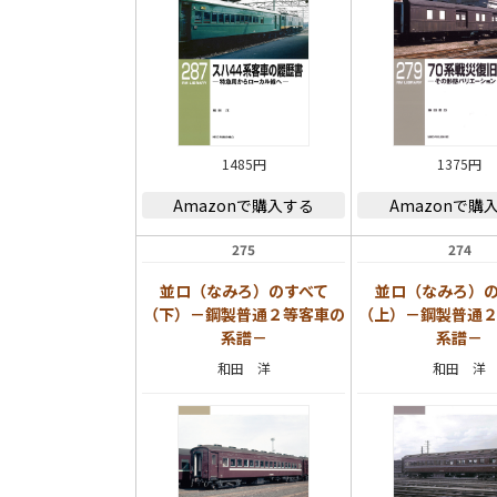
1485円
1375円
Amazonで購入する
Amazonで購
275
274
並ロ（なみろ）のすべて
並ロ（なみろ）
（下）－鋼製普通２等客車の
（上）－鋼製普通
系譜－
系譜－
和田 洋
和田 洋