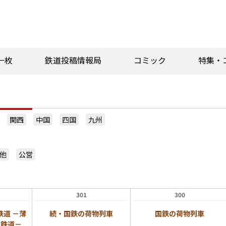
一枚
鉄道投稿情報局
コミック
特集・
関西
中国
四国
九州
他
公営
301
300
道 －薄
続・国鉄の荷物列車
国鉄の荷物列車
ー鉄道－