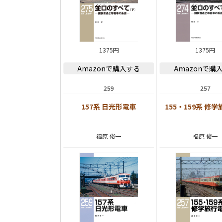
1375円
1375円
Amazonで購入する
Amazonで購
259
257
157系 日光形電車
155・159系 修
福原 俊一
福原 俊一