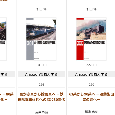
和田 洋
和田 洋
1430円
2200円
入する
Amazonで購入する
Amazonで購入する
296
290
 －80系
雪かき車から除雪車へ －鉄
63系から90系へ －通勤型国
進化－
道除雪車近代化の昭和30年代
電の進化－
－
稲葉 克彦
長澤 泰晶