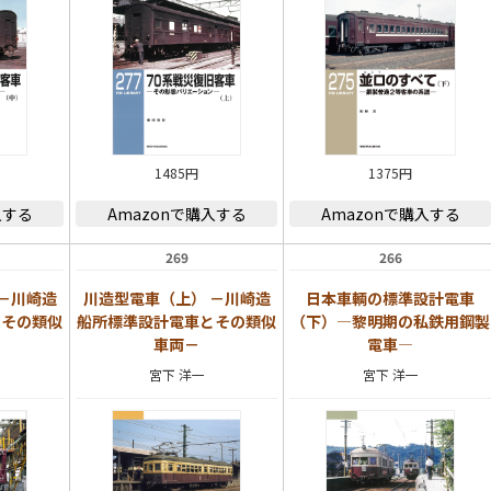
1485円
1375円
入する
Amazonで購入する
Amazonで購入する
269
266
－川崎造
川造型電車（上） －川崎造
日本車輌の標準設計電車
とその類似
船所標準設計電車とその類似
（下）―黎明期の私鉄用鋼製
車両－
電車―
宮下 洋一
宮下 洋一