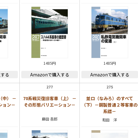
1485円
1485円
入する
Amazonで購入する
Amazonで購入する
277
275
（中） －
70系戦災復旧客車（上） －
並ロ（なみろ）のすべて
ション－
その形態バリエーション－
（下）－鋼製普通２等客車の
系譜－
藤田 吾郎
和田 洋