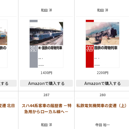
和田 洋
和田 洋
1430円
2200円
入する
Amazonで購入する
Amazonで購入する
287
280
遷 北日
スハ44系客車の履歴書 －特
私鉄電気機関車の変遷（上）
急用からローカル線へ－
和田 洋
寺田 裕一