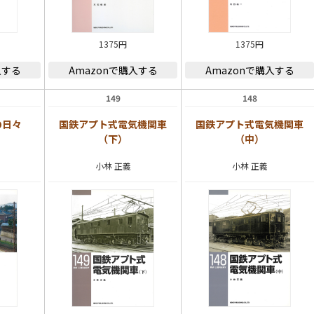
1375円
1375円
入する
Amazonで購入する
Amazonで購入する
149
148
の日々
国鉄アプト式電気機関車
国鉄アプト式電気機関車
（下）
（中）
小林 正義
小林 正義