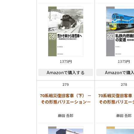
1375円
1375円
Amazonで購入する
Amazonで購
279
278
70系戦災復旧客車（下） －
70系戦災復旧客車
その形態バリエーション－
その形態バリエー
藤田 吾郎
藤田 吾郎