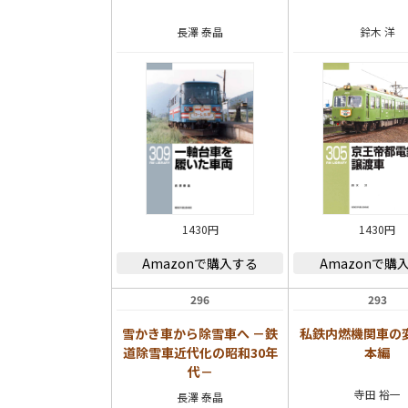
長澤 泰晶
鈴木 洋
1430円
1430円
Amazonで購入する
Amazonで購
296
293
雪かき車から除雪車へ －鉄
私鉄内燃機関車の変
道除雪車近代化の昭和30年
本編
代－
寺田 裕一
長澤 泰晶