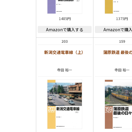
1485円
1375円
Amazonで購入する
Amazonで購
203
159
新潟交通電車線（上）
蒲原鉄道 最後
寺田 裕一
寺田 裕一