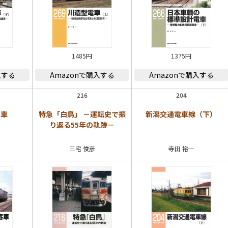
1485円
1375円
入する
Amazonで購入する
Amazonで購入する
216
204
客車
特急「白鳥」 －運転史で振
新潟交通電車線（下）
り返る55年の軌跡－
三宅 俊彦
寺田 裕一