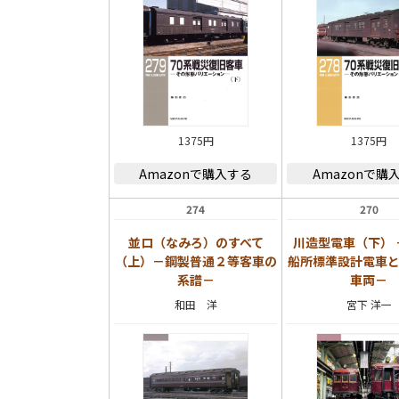
1375円
1375円
Amazonで購入する
Amazonで購
274
270
並ロ（なみろ）のすべて
川造型電車（下） 
（上）－鋼製普通２等客車の
船所標準設計電車
系譜－
車両－
和田 洋
宮下 洋一