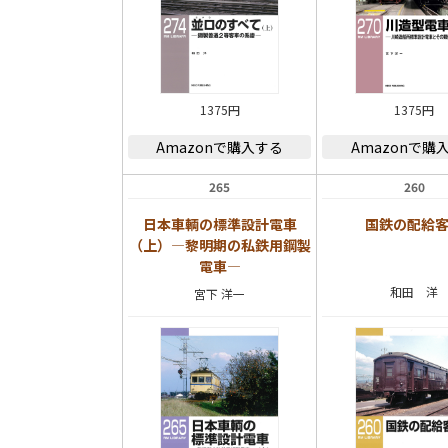
1375円
1375円
Amazonで購入する
Amazonで購
265
260
日本車輌の標準設計電車
国鉄の配給
（上）―黎明期の私鉄用鋼製
電車―
和田 洋
宮下 洋一