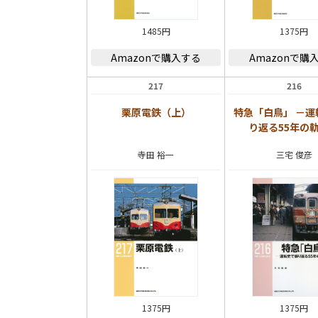
1485円
1375円
Amazonで購入する
Amazonで購
217
216
栗原電鉄（上）
特急「白鳥」 －運
り返る55年の
寺田 裕一
三宅 俊彦
1375円
1375円