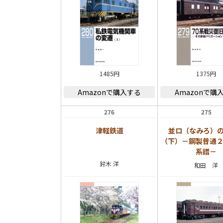
1485円
1375円
Amazonで購入する
Amazonで購
276
275
津軽鉄道
並ロ（なみろ）
（下）－鋼製普通
系譜－
鈴木 洋
和田 洋