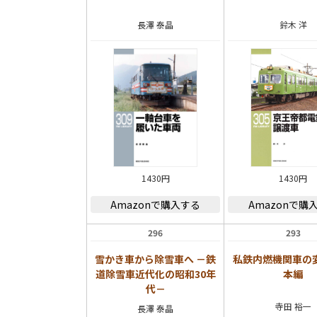
長澤 泰晶
鈴木 洋
1430円
1430円
Amazonで購入する
Amazonで購
296
293
雪かき車から除雪車へ －鉄
私鉄内燃機関車の変
道除雪車近代化の昭和30年
本編
代－
寺田 裕一
長澤 泰晶