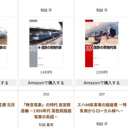
和田 洋
和田 洋
1430円
2200円
入する
Amazonで購入する
Amazonで購入する
292
287
遷 北日
「無音電車」の時代 民営鉄
スハ44系客車の履歴書 －特
道編 －1950年代 高性能路面
急用からローカル線へ－
電車の系譜－
和田 洋
松田 義実