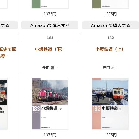
1375円
1375円
入する
Amazonで購入する
Amazonで購入する
183
182
転史で振
小坂鉄道（下）
小坂鉄道（上）
軌跡－
寺田 裕一
寺田 裕一
1375円
1375円