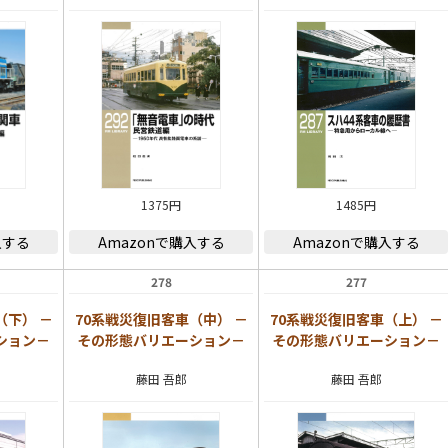
1375円
1485円
入する
Amazonで購入する
Amazonで購入する
278
277
（下） －
70系戦災復旧客車（中） －
70系戦災復旧客車（上） －
ション－
その形態バリエーション－
その形態バリエーション－
藤田 吾郎
藤田 吾郎