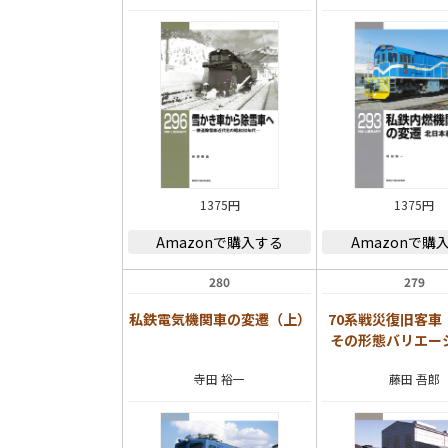
1375円
1375円
Amazonで購入する
Amazonで購
280
279
私鉄電気機関車の変遷（上）
70系戦災復旧客車
その形態バリエー
寺田 裕一
藤田 吾郎