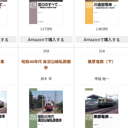
1375円
1485円
入する
Amazonで購入する
Amazonで購入する
258
218
客車
昭和40年代 奥羽沿線私鉄散
栗原電鉄（下）
歩
鈴木 洋
寺田 裕一