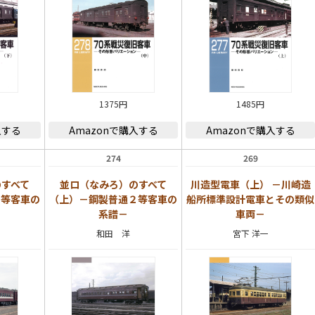
1375円
1485円
入する
Amazonで購入する
Amazonで購入する
274
269
のすべて
並ロ（なみろ）のすべて
川造型電車（上） －川崎造
２等客車の
（上）－鋼製普通２等客車の
船所標準設計電車とその類似
系譜－
車両－
和田 洋
宮下 洋一