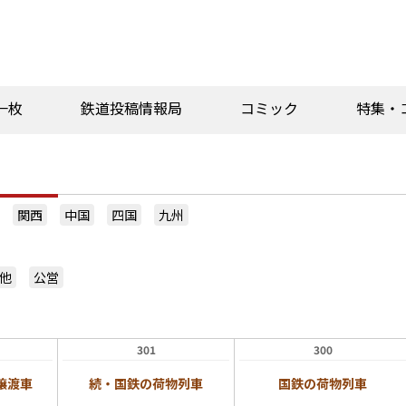
一枚
鉄道投稿情報局
コミック
特集・
関西
中国
四国
九州
他
公営
301
300
譲渡車
続・国鉄の荷物列車
国鉄の荷物列車