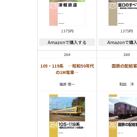
1375円
1375円
Amazonで購入する
Amazonで購
264
260
105・119系 ―昭和50年代
国鉄の配給
の1M電車―
福原 俊一
和田 洋