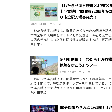
【わたらせ渓谷鉄道×JR東×
上毛電鉄】市制施行20周年記念
り市全駅入場券発売！
2026.04.01｜ニュース
わたらせ渓谷鉄道は、群馬県みどり市の20周年を記念
市内全駅の入場券をセットにした記念きっぷを発売する
の記念きっぷはわたらせ渓谷鐵道が販売するが、東武鉄
東日本・…
９月も開催！ わたらせ渓谷
線跡を歩こう」ツアー
2023.09.07｜ニュース
わたらせ渓谷鐵道は、間藤駅からかつての終着駅・足
駅の手前まで、廃線跡を歩くツアーを発売している。（
せ渓谷鉄道ウェブサイトより）■旅行開催日：9月23日
祝）■参加…
60分間降りられない恐怖！ わ