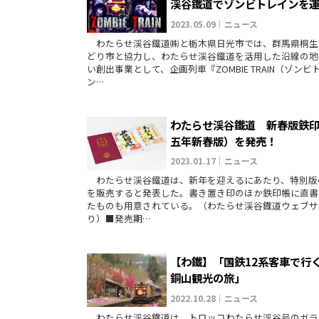
渓谷鐵道でゾンビトレインを
2023.05.09｜ニュース
わたらせ渓谷鐵道㈱と栃木県日光市では、群馬県桐生
どり市と協力し、わたらせ渓谷鐵道を活用した沿線の地
い創出事業として、企画列車『ZOMBIE TRAIN（ゾンビ
ン…
わたらせ渓谷鐵道 新春版鉄
五年新春版）を発売！
2023.01.17｜ニュース
わたらせ渓谷鐵道は、新年を迎えるにあたり、特別版
を販売すると発表した。書き置き印のほか鉄印帳に直書
たものも用意されている。（わたらせ渓谷鐡道ウェブサ
り）■発売期…
【わ鐵】「国鉄12系客車で行
銅山観光の旅」
2022.10.28｜ニュース
わたらせ渓谷鐡道は、トロッコわたらせ渓谷号のガラ