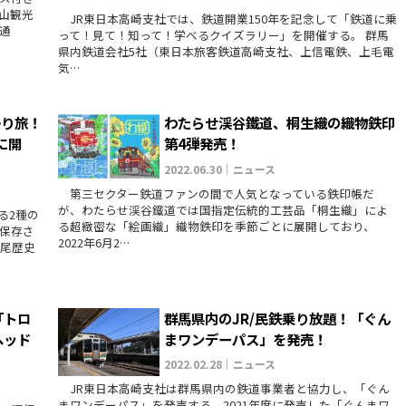
山観光
JR東日本高崎支社では、鉄道開業150年を記念して「鉄道に乗
通
って！見て！知って！学べるクイズラリー」を開催する。 群馬
県内鉄道会社5社（東日本旅客鉄道高崎支社、上信電鉄、上毛電
気…
帰り旅！
わたらせ渓谷鐵道、桐生織の織物鉄印
に開
第4弾発売！
2022.06.30｜ニュース
第三セクター鉄道ファンの間で人気となっている鉄印帳だ
が、わたらせ渓谷鐵道では国指定伝統的工芸品「桐生織」によ
る2種の
る超緻密な「絵画織」織物鉄印を季節ごとに展開しており、
保存さ
2022年6月2…
足尾歴史
「トロ
群馬県内のJR/民鉄乗り放題！「ぐん
ヘッド
まワンデーパス」を発売！
2022.02.28｜ニュース
JR東日本高崎支社は群馬県内の鉄道事業者と協力し、「ぐん
まワンデーパス」を発売する。2021年度に発売した「ぐんまワ