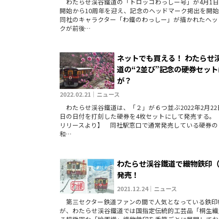
わたらせ渓谷鐵道の「トロッコわっしー号」が4月1日
開始から10周年を迎え、記念のヘッドマーク掲出を開
同社のキャラクター「わ鐵のわっしー」が描かれたヘッ
クが前後…
ネットでも買える！ わたらせ
道の“2並び”記念の硬券セッ
が？
2022.02.21｜ニュース
わたらせ渓谷鐵道は、「２」が６つ並ぶ2022年2月22
日の日付を打刻した硬券を4枚セットにして発売する。
リリースより】 同社駅窓口で通常発売している硬券の
和…
わたらせ渓谷鐵道で織物鉄印
発売！
2021.12.24｜ニュース
第三セクター鉄道ファンの間で人気となっている鉄印
が、わたらせ渓谷鐵道では国指定伝統的工芸品「桐生織