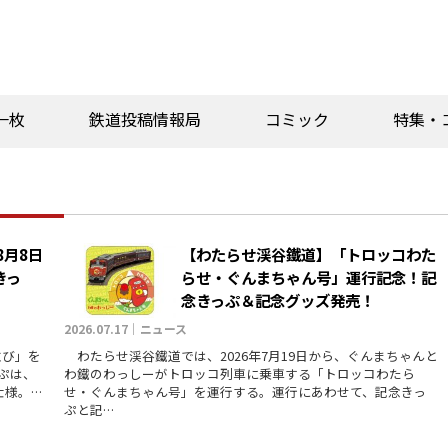
一枚
鉄道投稿情報局
コミック
特集・
8月8日
【わたらせ渓谷鐵道】「トロッコわた
きっ
らせ・ぐんまちゃん号」運行記念！記
念きっぷ＆記念グッズ発売！
2026.07.17｜ニュース
並び」を
わたらせ渓谷鐵道では、2026年7月19日から、ぐんまちゃんと
ぷは、
わ鐵のわっしーがトロッコ列車に乗車する「トロッコわたら
仕様。…
せ・ぐんまちゃん号」を運行する。運行にあわせて、記念きっ
ぷと記…