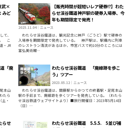
東武×
【販売時間が超短いレア硬券⁉】わた
 みど
らせ渓谷鐵道神戸駅の硬券入場券、今
年も期間限定で発売！
2025.11.04｜ニュース
して、
わたらせ渓谷鐵道は、観光記念に神戸（ごうど）駅で硬券の
。 こ
入場券を期間限定で発売している。 神戸駅は、駅構内に列車
道・JR
のレストラン清流があるほか、市営バスで約10分のところには
富弘美術館…
鐵道「廃
わたらせ渓谷鐵道 「廃線跡を歩こ
う」ツアー
2023.05.12｜ニュース
尾本山
わたらせ渓谷鐵道は、間藤駅からかつての終着駅・足尾本山
わたら
駅の手前まで、廃線跡を歩くツアーを発売している。（わたら
（土・
せ渓谷鉄道ウェブサイトより）■旅行開催日：2023年5月14日
（日）…
たらせ
わたらせ渓谷鐵道 5.5.5. 5並び補