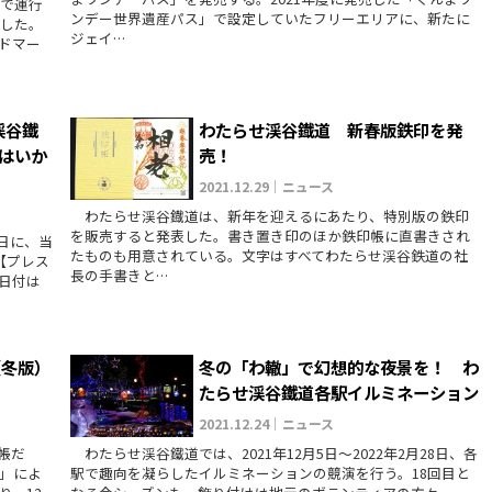
で運行
ンデー世界遺産パス」で設定していたフリーエリアに、新たに
始した。
ジェイ…
ドマー
渓谷鐵
わたらせ渓谷鐡道 新春版鉄印を発
トはいか
売！
2021.12.29｜ニュース
わたらせ渓谷鐡道は、新年を迎えるにあたり、特別版の鉄印
を販売すると発表した。書き置き印のほか鉄印帳に直書きされ
日に、当
たものも用意されている。文字はすべてわたらせ渓谷鉄道の社
【プレス
長の手書きと…
日付は
（冬版）
冬の「わ轍」で幻想的な夜景を！ わ
たらせ渓谷鐵道各駅イルミネーション
2021.12.24｜ニュース
帳だ
わたらせ渓谷鐵道では、2021年12月5日～2022年2月28日、各
」によ
駅で趣向を凝らしたイルミネーションの競演を行う。18回目と