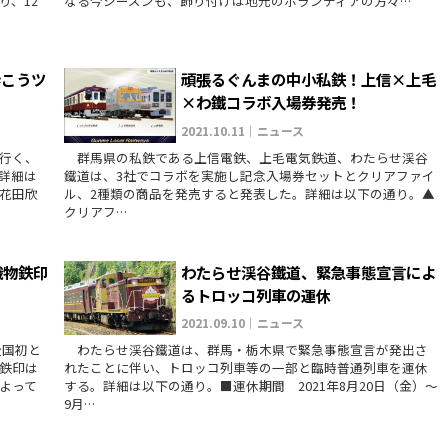
り、12
なる今シーズンも、飾り付けは地元のボランティアの方々…
歩こうツ
頑張るぐんまの中小私鉄！上信×上毛
×わ鐵コラボ入場券発売！
2021.10.11｜ニュース
行く、
群馬県の私鉄である上信電鉄、上毛電気鉄道、わたらせ渓谷
詳細は
鐵道は、3社でコラボを実施し記念入場券セットとクリアファイ
花田欣
ル、2種類の商品を発売すると発表した。詳細は以下の通り。▲
クリアフ…
織物鉄印
わたらせ渓谷鐵道、緊急事態宣言によ
るトロッコ列車の運休
2021.09.10｜ニュース
全国初と
わたらせ渓谷鐵道は、群馬・栃木県で緊急事態宣言が発出さ
鉄印は
れたことに伴い、トロッコ列車等の一部と臨時普通列車を運休
よって
する。詳細は以下の通り。■運休期間 2021年8月20日（金）～
9月…