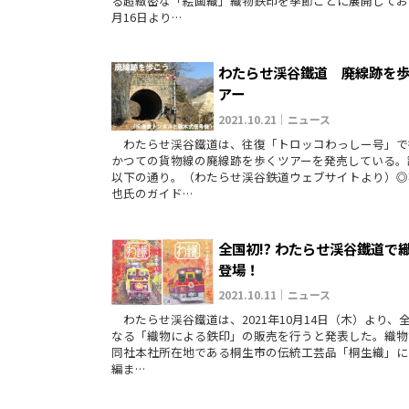
る超緻密な「絵画織」織物鉄印を季節ごとに展開してお
月16日より…
わたらせ渓谷鐵道 廃線跡を
アー
2021.10.21｜ニュース
わたらせ渓谷鐵道は、往復「トロッコわっしー号」で
かつての貨物線の廃線跡を歩くツアーを発売している。
以下の通り。（わたらせ渓谷鉄道ウェブサイトより）◎
也氏のガイド…
全国初!? わたらせ渓谷鐵道で
登場！
2021.10.11｜ニュース
わたらせ渓谷鐵道は、2021年10月14日（木）より、
なる「織物による鉄印」の販売を行うと発表した。織物
同社本社所在地である桐生市の伝統工芸品「桐生織」に
編ま…