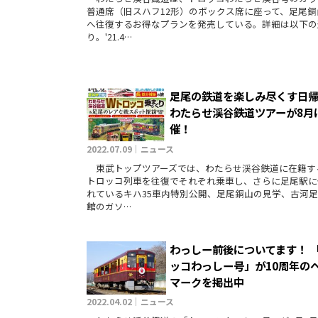
普通席（旧スハフ12形）のボックス席に座って、足尾銅
へ往復するお得なプランを発売している。詳細は以下の
り。'21.4…
足尾の鉄道を楽しみ尽くす日
わたらせ渓谷鉄道ツアーが8月
催！
2022.07.09｜ニュース
東武トップツアーズでは、わたらせ渓谷鉄道に在籍す
トロッコ列車を往復でそれぞれ乗車し、さらに足尾駅に
れているキハ35車内特別公開、足尾銅山の見学、古河
館のガソ…
わっしー前後についてます！ 
ッコわっしー号」が10周年の
マークを掲出中
2022.04.02｜ニュース