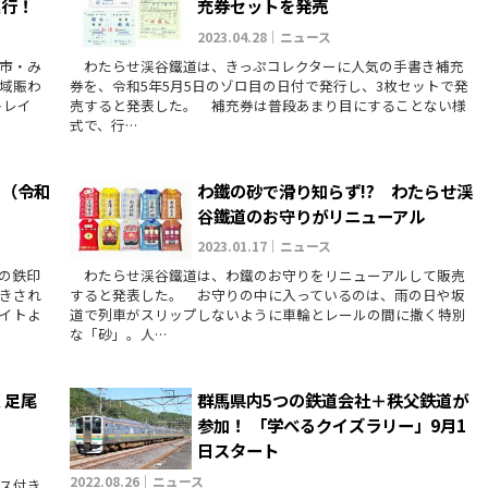
運行！
充券セットを発売
2023.04.28｜ニュース
市・み
わたらせ渓谷鐵道は、きっぷコレクターに人気の手書き補充
域賑わ
券を、令和5年5月5日のゾロ目の日付で発行し、3枚セットで発
トレイ
売すると発表した。 補充券は普段あまり目にすることない様
式で、行…
印（令和
わ鐵の砂で滑り知らず!? わたらせ渓
谷鐵道のお守りがリニューアル
2023.01.17｜ニュース
の鉄印
わたらせ渓谷鐵道は、わ鐵のお守りをリニューアルして販売
きされ
すると発表した。 お守りの中に入っているのは、雨の日や坂
イトよ
道で列車がスリップしないように車輪とレールの間に撒く特別
な「砂」。人…
く足尾
群馬県内5つの鉄道会社＋秩父鉄道が
参加！ 「学べるクイズラリー」9月1
日スタート
2022.08.26｜ニュース
ス付き