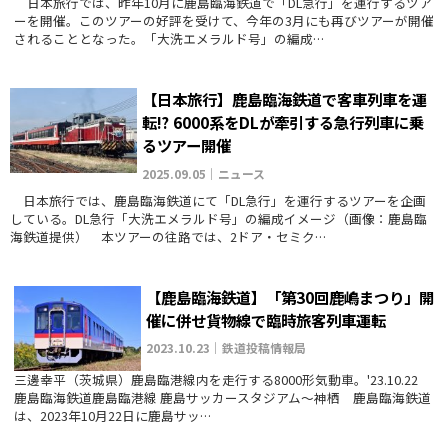
日本旅行では、昨年10月に鹿島臨海鉄道で「DL急行」を運行するツア
ーを開催。このツアーの好評を受けて、今年の3月にも再びツアーが開催
されることとなった。「大洗エメラルド号」の編成…
【日本旅行】鹿島臨海鉄道で客車列車を運
転⁉ 6000系をDLが牽引する急行列車に乗
るツアー開催
2025.09.05｜ニュース
日本旅行では、鹿島臨海鉄道にて「DL急行」を運行するツアーを企画
している。DL急行「大洗エメラルド号」の編成イメージ（画像：鹿島臨
海鉄道提供） 本ツアーの往路では、2ドア・セミク…
【鹿島臨海鉄道】「第30回鹿嶋まつり」開
催に併せ貨物線で臨時旅客列車運転
2023.10.23｜鉄道投稿情報局
三邊幸平（茨城県）鹿島臨港線内を走行する8000形気動車。'23.10.22
鹿島臨海鉄道鹿島臨港線 鹿島サッカースタジアム～神栖 鹿島臨海鉄道
は、2023年10月22日に鹿島サッ…