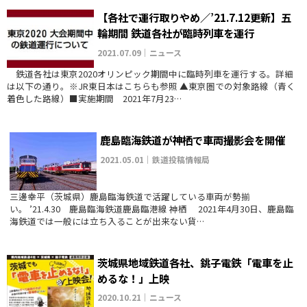
【各社で運行取りやめ／’21.7.12更新】五
輪期間 鉄道各社が臨時列車を運行
2021.07.09｜ニュース
鉄道各社は東京2020オリンピック期間中に臨時列車を運行する。詳細
は以下の通り。※JR東日本はこちらも参照 ▲東京圏での対象路線（青く
着色した路線）■実施期間 2021年7月23…
鹿島臨海鉄道が神栖で車両撮影会を開催
2021.05.01｜鉄道投稿情報局
三邊幸平（茨城県）鹿島臨海鉄道で活躍している車両が勢揃
い。 ’21.4.30 鹿島臨海鉄道鹿島臨港線 神栖 2021年4月30日、鹿島臨
海鉄道では一般には立ち入ることが出来ない貨…
茨城県地域鉄道各社、銚子電鉄「電車を止
めるな！」上映
2020.10.21｜ニュース