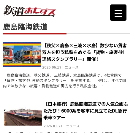
鹿島臨海鉄道
【秩父×鹿島×三岐×水島】数少ない貨客
双方を担う私鉄をめぐる「貨物・旅客4社
連絡スタンプラリー」開催！
2026.06.17｜ニュース
鹿島臨海鉄道、秩父鉄道、 三岐鉄道、水島臨海鉄道は、4社合同で
「貨物・旅客4社連絡スタンプラリー」を実施する。 4社は、すべて国
内では数少ない旅客・貨物輸送の両方を行う私鉄会社。…
【日本旅行】鹿島臨海鉄道での人気企画ふ
たたび！6000系を客車に見立てたDL急行
乗車ツアー
2026.01.23｜ニュース