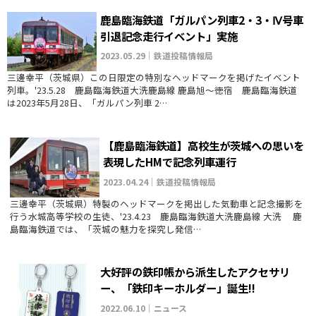
鹿島臨海鉄道「ガルパン列車2・3・Ⅳ号車
引退記念走行イベント」実施
2023.05.29｜鉄道投稿情報局
三邊幸平（茨城県）この日限定の特別なヘッドマークを掲げたイベント
列車。'23.5.28 鹿島臨海鉄道大洗鹿島線 鹿島旭～徳宿 鹿島臨海鉄道
は2023年5月28日、「ガルパン列車 2…
【鹿島臨海鉄道】高校生が茨城への思いを
表現したHMで記念列車運行
2023.04.24｜鉄道投稿情報局
三邊幸平（茨城県）特製のヘッドマークを掲出した気動車と記念撮影を
行う水城高等学校の生徒、'23.4.23 鹿島臨海鉄道大洗鹿島線 大洗 鹿
島臨海鉄道では、「茨城の魅力を探究し発信…
大好評の鉄印帳から派生したアクセサリ
ー、「鉄印キーホルダー」誕生!!
2022.06.10｜ニュース