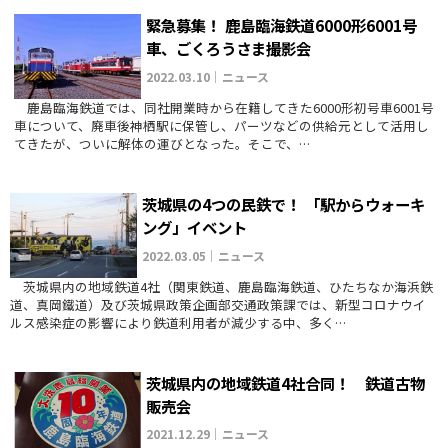
緊急募集！ 鹿島臨海鉄道6000形6001号
車、ごくろうさま撮影会
2022.03.10｜ニュース
鹿島臨海鉄道では、同社開業時から在籍してきた6000形初号車6001号
車について、廃車後神栖駅に保管し、パーツなどの供給元として活用し
てきたが、ついに解体の運びとなった。そこで、…
茨城県の4つの民鉄で！ 「駅からウォーキ
ング」イベント
2022.03.05｜ニュース
茨城県内の地域鉄道4社（関東鉄道、鹿島臨海鉄道、ひたちなか海浜鉄
道、真岡鐵道）及び茨城県政策企画部交通政策課では、新型コロナウイ
ルス感染症の影響により鉄道利用者が減少する中、多く…
茨城県内の地域鉄道4社合同！ 鉄道古物
販売会
2021.12.29｜ニュース