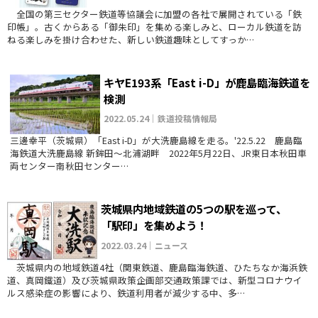
全国の第三セクター鉄道等協議会に加盟の各社で展開されている「鉄
印帳」。古くからある「御朱印」を集める楽しみと、ローカル鉄道を訪
ねる楽しみを掛け合わせた、新しい鉄道趣味としてすっか…
キヤE193系「East i-D」が鹿島臨海鉄道を
検測
2022.05.24｜鉄道投稿情報局
三邊幸平（茨城県）「East i-D」が大洗鹿島線を走る。'22.5.22 鹿島臨
海鉄道大洗鹿島線 新鉾田～北浦湖畔 2022年5月22日、JR東日本秋田車
両センター南秋田センター…
茨城県内地域鉄道の5つの駅を巡って、
「駅印」を集めよう！
2022.03.24｜ニュース
茨城県内の地域鉄道4社（関東鉄道、鹿島臨海鉄道、ひたちなか海浜鉄
道、真岡鐵道）及び茨城県政策企画部交通政策課では、新型コロナウイ
ルス感染症の影響により、鉄道利用者が減少する中、多…