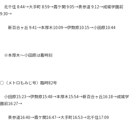
北千住 8:44→大手町 8:59→霞ケ関 9:05→表参道 9:12→成城学園前
9:30→
新百合ヶ丘 9:41→本厚木10:09→伊勢原10:15→小田原10:44
※本厚木～小田原は着時刻
○〈メトロもみじ号〉臨時82号
小田原15:23→伊勢原15:48→本厚木15:54→新百合ヶ丘16:18→成城学
園前16:27→
表参道16:40→霞ケ関16:47→大手町16:53→北千住17:09