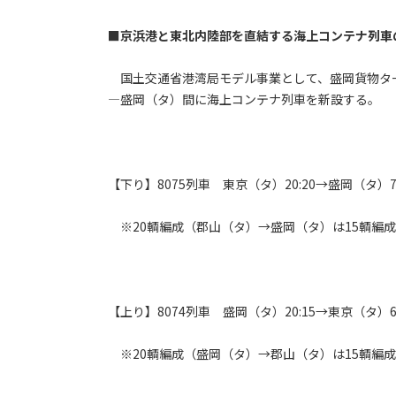
■京浜港と東北内陸部を直結する海上コンテナ列車
国土交通省港湾局モデル事業として、盛岡貨物タ
―盛岡（タ）間に海上コンテナ列車を新設する。
【下り】8075列車 東京（タ）20:20→盛岡（タ）7:
※20輌編成（郡山（タ）→盛岡（タ）は15輌編
【上り】8074列車 盛岡（タ）20:15→東京（タ）6:
※20輌編成（盛岡（タ）→郡山（タ）は15輌編