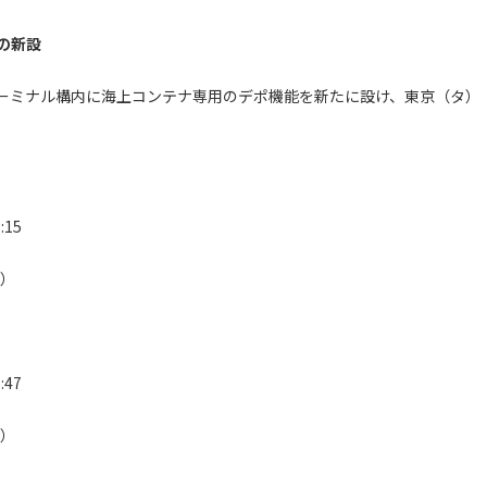
の新設
ーミナル構内に海上コンテナ専用のデポ機能を新たに設け、東京（タ）
15
成）
47
成）