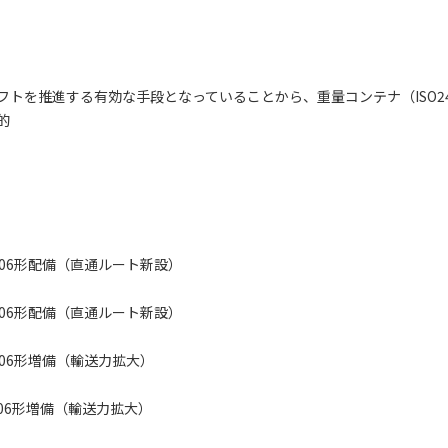
トを推進する有効な手段となっていることから、重量コンテナ（ISO2
的
106形配備（直通ルート新設）
106形配備（直通ルート新設）
106形増備（輸送力拡大）
06形増備（輸送力拡大）