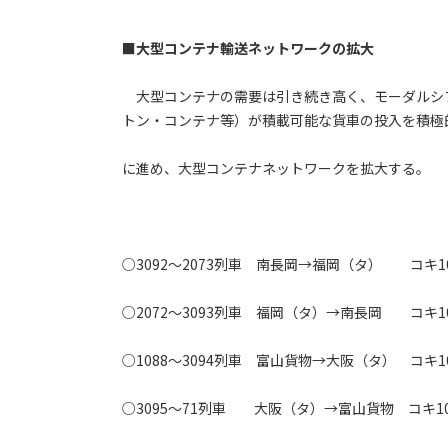
■大型コンテナ輸送ネットワークの拡大
大型コンテナの需要は引き続き高く、モーダルシフ
トン・コンテナ等）が積載可能な貨車の投入を積極
に進め、大型コンテナネットワークを拡大する。
○3092～2073列車 南長岡→福岡（タ） コキ
○2072～3093列車 福岡（タ）→南長岡 コキ
○1088～3094列車 富山貨物→大阪（タ） コキ
○3095～71列車 大阪（タ）→富山貨物 コキ1