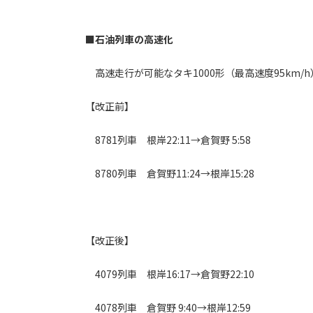
■石油列車の高速化
高速走行が可能なタキ1000形（最高速度95km
【改正前】
8781列車 根岸22:11→倉賀野 5:58
8780列車 倉賀野11:24→根岸15:28
【改正後】
4079列車 根岸16:17→倉賀野22:10
4078列車 倉賀野 9:40→根岸12:59