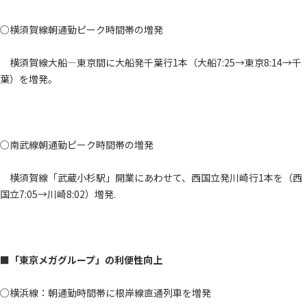
○横須賀線朝通勤ピーク時間帯の増発
横須賀線大船―東京間に大船発千葉行1本（大船7:25→東京8:14→千
葉）を増発。
○南武線朝通勤ピーク時間帯の増発
横須賀線「武蔵小杉駅」開業にあわせて、西国立発川崎行1本を（西
国立7:05→川崎8:02）増発.
■「東京メガグループ」の利便性向上
○横浜線：朝通勤時間帯に根岸線直通列車を増発