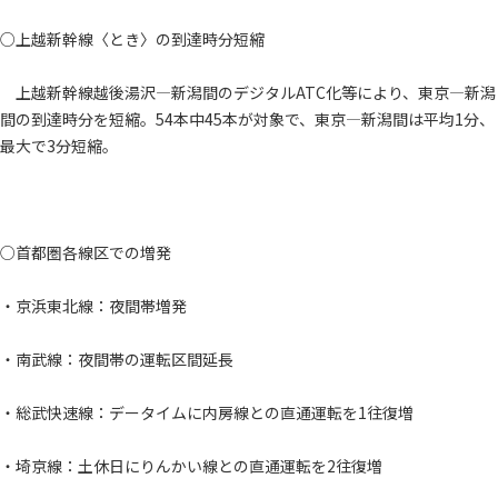
○上越新幹線〈とき〉の到達時分短縮
上越新幹線越後湯沢―新潟間のデジタルATC化等により、東京―新潟
間の到達時分を短縮。54本中45本が対象で、東京―新潟間は平均1分、
最大で3分短縮。
○首都圏各線区での増発
・京浜東北線：夜間帯増発
・南武線：夜間帯の運転区間延長
・総武快速線：データイムに内房線との直通運転を1往復増
・埼京線：土休日にりんかい線との直通運転を2往復増