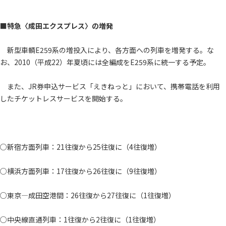
■特急〈成田エクスプレス〉の増発
新型車輌E259系の増投入により、各方面への列車を増発する。な
お、2010（平成22）年夏頃には全編成をE259系に統一する予定。
また、JR券申込サービス「えきねっと」において、携帯電話を利用
したチケットレスサービスを開始する。
○新宿方面列車：21往復から25往復に（4往復増）
○横浜方面列車：17往復から26往復に（9往復増）
○東京―成田空港間：26往復から27往復に（1往復増）
○中央線直通列車：1往復から2往復に（1往復増）