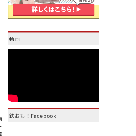
動画
鉄おも！Facebook
明
ー
道