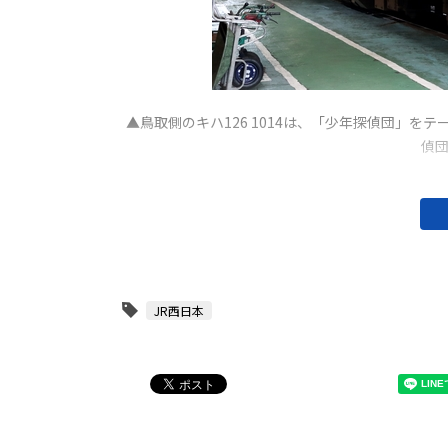
▲鳥取側のキハ126 1014は、「少年探偵団」
偵
JR西日本