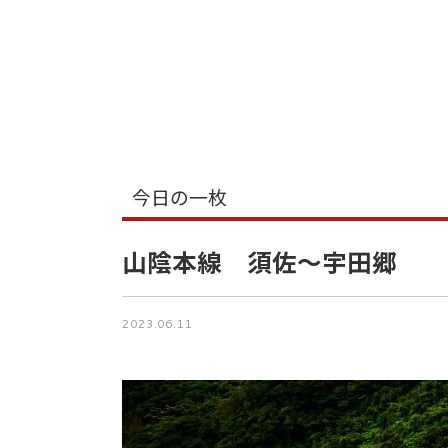
今日の一枚
山陰本線 須佐～宇田郷
2023.06.11