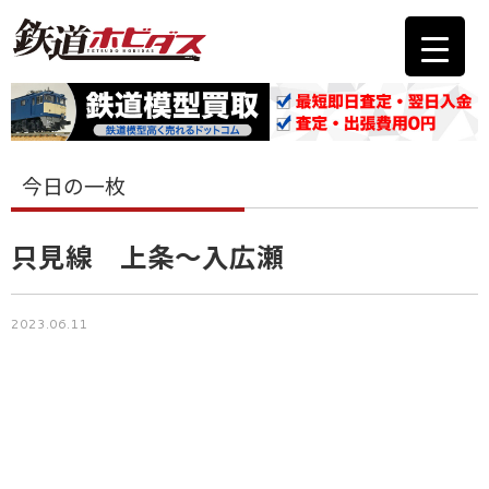
今日の一枚
只見線 上条〜入広瀬
2023.06.11