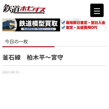
今日の一枚
釜石線 柏木平〜宮守
2023.06.11