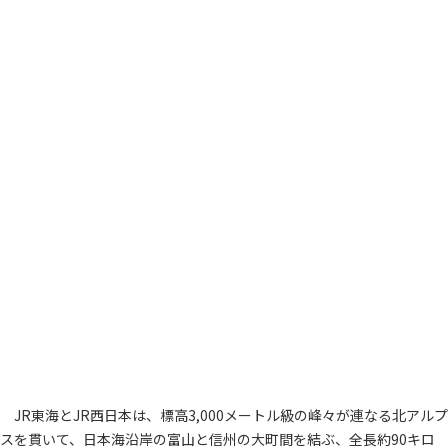
JR東海とJR西日本は、標高3,000メートル級の峰々が連なる北アルプ
スを貫いて、日本海沿岸の富山と信州の大町間を結ぶ、全長約90キロ