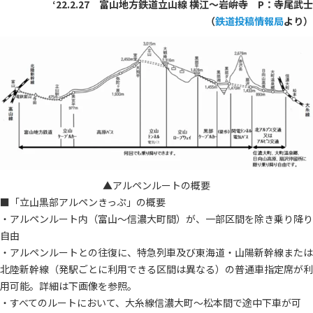
‘22.2.27 富山地方鉄道立山線 横江～岩峅寺 P：寺尾武士
（
鉄道投稿情報局
より）
▲アルペンルートの概要
■「立山黒部アルペンきっぷ」の概要
・アルペンルート内（富山～信濃大町間）が、一部区間を除き乗り降り
自由
・アルペンルートとの往復に、特急列車及び東海道・山陽新幹線または
北陸新幹線（発駅ごとに利用できる区間は異なる）の普通車指定席が利
用可能。詳細は下画像を参照。
・すべてのルートにおいて、大糸線信濃大町～松本間で途中下車が可