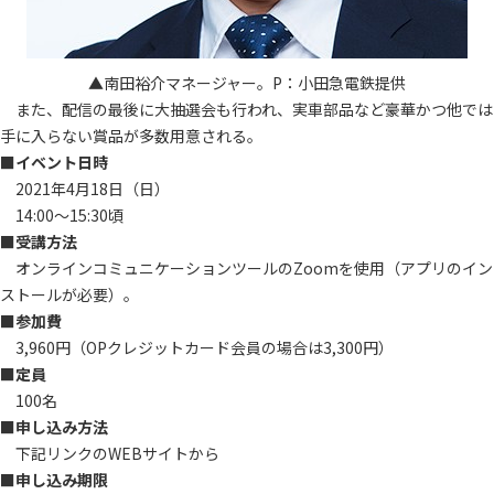
▲南田裕介マネージャー。P：小田急電鉄提供
また、配信の最後に大抽選会も行われ、実車部品など豪華かつ他では
手に入らない賞品が多数用意される。
■イベント日時
2021年4月18日（日）
14:00～15:30頃
■受講方法
オンラインコミュニケーションツールのZoomを使用（アプリのイン
ストールが必要）。
■参加費
3,960円（OPクレジットカード会員の場合は3,300円）
■定員
100名
■申し込み方法
下記リンクのWEBサイトから
■申し込み期限