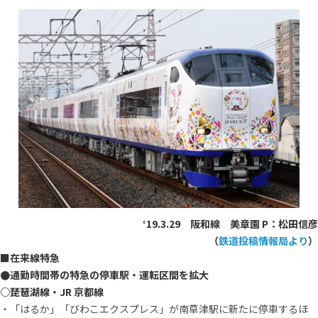
‘19.3.29 阪和線 美章園 P：松田信彦
（
鉄道投稿情報局より
）
■在来線特急
●通勤時間帯の特急の停車駅・運転区間を拡大
○琵琶湖線・JR 京都線
・「はるか」「びわこエクスプレス」が南草津駅に新たに停車するほ