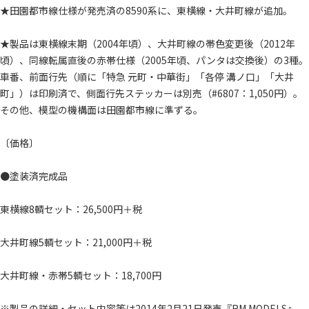
★田園都市線仕様が発売済の8590系に、東横線・大井町線が追加。
★製品は東横線末期（2004年頃）、大井町線の帯色変更後（2012年
頃）、同線転属直後の赤帯仕様（2005年頃、パンタは交換後）の3種。
車番、前面行先（順に「特急 元町・中華街」「各停 溝ノ口」「大井
町」）は印刷済で、側面行先ステッカーは別売（#6807：1,050円）。
その他、模型の機構面は田園都市線に準ずる。
〔価格〕
●塗装済完成品
東横線8輌セット：26,500円＋税
大井町線5輌セット：21,000円＋税
大井町線・赤帯5輌セット：18,700円
※製品の詳細・セット内容等は2014年2月21日発売『RM MODELS』