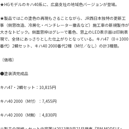
★HGモデルのキハ40系に、広島支社の地域色バージョンが登場。
★製品ではこの塗色の再現もさることながら、JR西日本独特の更新工
事（側窓改造、冷房化・ベンチレーター撤去など）施工車の新規製作が
大きなトピック。側面窓枠はグレーで着色、窓上のLED表示器は印刷表
現で、全体にあっさりとした仕上がりとなっている。キハ47（0＋1000
番代）2輌セット、キハ40 2000番代2種（M付／なし）の計3種類。
〔価格〕
●塗装済完成品
キハ47・2輌セット：10,815円
キハ40 2000（M付）：7,455円
キハ40 2000（M無）：4,830円
※製品の詳細・セット内容等は2013年9月21日発売『RM MODELS』