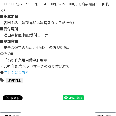
11：00頃～12：00頃・14：00頃～15：00頃（所要時間：１回約3
分）
■乗車定員
各回１名（運転操縦は運営スタッフが行う）
■受付場所
酒田運輸区 特設受付コーナー
■参加資格
安全な運営のため、6歳以上の方が対象。
◎その他
・「高所作業用自動車」展示
・50周年記念ヘッドマークの取り付け運転
●
詳しくはこちら
JR東日本