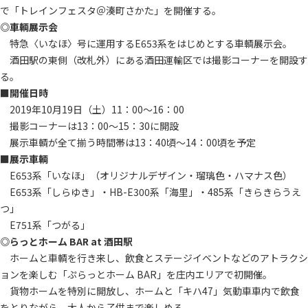
で「トレインフェスタ＠湊町さかた」を開催する。
◎車輌展示会
特急〈いなほ〉号に運用するE653系をはじめとする車輌展示会。
酒田駅の東側（改札外）にある酒田運輸区では撮影コーナーを開設す
る。
■開催日時
2019年10月19日（土）11：00～16：00
撮影コーナーは13：00～15：30に開設
展示車輌が全て揃う時間帯は13：40頃～14：00頃を予定
■展示車輌
E653系「いなほ」（オリジナルデザイン・瑠璃色・ハマナス色）
E653系「しらゆき」・HB-E300系「海里」・485系「きらきらうえ
つ」
E751系「つがる」
◎らっとホーム BAR at 酒田駅
ホームと車輌を行き来し、飲食とステージイベントなどのアトラクシ
ョンを楽しむ「ぷらっとホーム BAR」を庄内エリアで初開催。
貨物ホームを特別に開放し、ホームと「キハ47」気動車車内で飲食
をとりながら、大人から子供まで楽しめる。