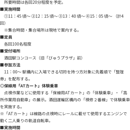
所要時間は各回20分程度を予定。
■実施時間
①11：45 頃～ ②12：15 頃～ ③13：40 頃～ ④15：05 頃～ （計4
回）
※集合時間・集合場所は現地で案内する。
■定員
各回100名程度
■受付場所
酒田駅コンコース（旧「びゅうプラザ」前）
■参加方法
11：00～ 駅構内に入場できる切符を持つ方対象に先着順で「整理
券」を配布する。
◎保線用「ATカート」体験乗車
点検作業などに使用する「保線用ATカート」の「体験乗車」・「高
所作業用自動車」の展示。酒田運輸区構内の「検修２番線」で体験乗車
を実施する。
※「ATカート」は線路の点検時にレールに載せて使用するエンジンで
動く二人乗りの軌道自転車。
■実施時間