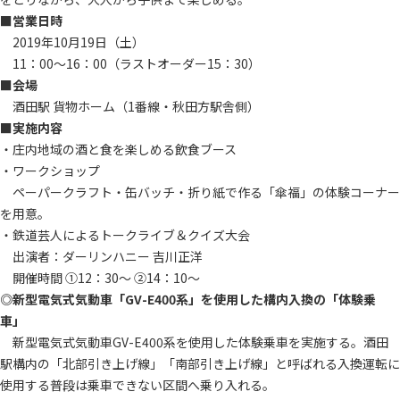
■営業日時
2019年10月19日（土）
11：00～16：00（ラストオーダー15：30）
■会場
酒田駅 貨物ホーム（1番線・秋田方駅舎側）
■実施内容
・庄内地域の酒と食を楽しめる飲食ブース
・ワークショップ
ペーパークラフト・缶バッチ・折り紙で作る「傘福」の体験コーナー
を用意。
・鉄道芸人によるトークライブ＆クイズ大会
出演者：ダーリンハニー 吉川正洋
開催時間 ①12：30～ ②14：10～
◎新型電気式気動車「GV-E400系」を使用した構内入換の「体験乗
車」
新型電気式気動車GV-E400系を使用した体験乗車を実施する。酒田
駅構内の「北部引き上げ線」「南部引き上げ線」と呼ばれる入換運転に
使用する普段は乗車できない区間へ乗り入れる。