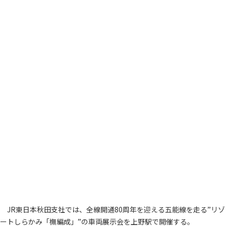
JR東日本秋田支社では、全線開通80周年を迎える五能線を走る”リゾ
ートしらかみ「橅編成」”の車両展示会を上野駅で開催する。