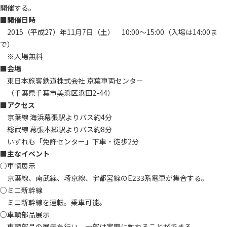
開催する。
■開催日時
2015（平成27）年11月7日（土） 10:00～15:00（入場は14:00ま
で）
※入場無料
■会場
東日本旅客鉄道株式会社 京葉車両センター
（千葉県千葉市美浜区浜田2-44）
■アクセス
京葉線 海浜幕張駅よりバス約4分
総武線 幕張本郷駅よりバス約8分
いずれも「免許センター」下車・徒歩2分
■主なイベント
○車輌展示
京葉線、南武線、埼京線、宇都宮線のE233系電車が集合する。
○ミニ新幹線
ミニ新幹線を運転。乗車可能。
○車輌部品展示
車輌部品の展示を行い、一部は実際に触れることができる。