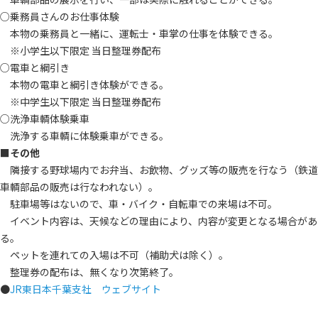
○乗務員さんのお仕事体験
本物の乗務員と一緒に、運転士・車掌の仕事を体験できる。
※小学生以下限定 当日整理券配布
○電車と綱引き
本物の電車と綱引き体験ができる。
※中学生以下限定 当日整理券配布
○洗浄車輌体験乗車
洗浄する車輌に体験乗車ができる。
■その他
隣接する野球場内でお弁当、お飲物、グッズ等の販売を行なう（鉄道
車輌部品の販売は行なわれない）。
駐車場等はないので、車・バイク・自転車での来場は不可。
イベント内容は、天候などの理由により、内容が変更となる場合があ
る。
ペットを連れての入場は不可（補助犬は除く）。
整理券の配布は、無くなり次第終了。
●
JR東日本千葉支社 ウェブサイト