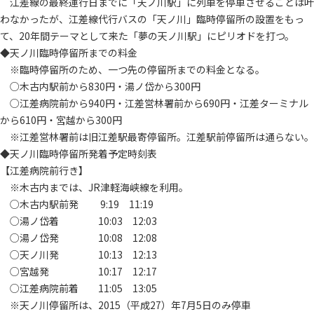
江差線の最終運行日までに「天ノ川駅」に列車を停車させることは叶
わなかったが、江差線代行バスの「天ノ川」臨時停留所の設置をもっ
て、20年間テーマとして来た「夢の天ノ川駅」にピリオドを打つ。
◆天ノ川臨時停留所までの料金
※臨時停留所のため、一つ先の停留所までの料金となる。
○木古内駅前から830円・湯ノ岱から300円
○江差病院前から940円・江差営林署前から690円・江差ターミナル
から610円・宮越から300円
※江差営林署前は旧江差駅最寄停留所。江差駅前停留所は通らない。
◆天ノ川臨時停留所発着予定時刻表
【江差病院前行き】
※木古内までは、JR津軽海峡線を利用。
○木古内駅前発 9:19 11:19
○湯ノ岱着 10:03 12:03
○湯ノ岱発 10:08 12:08
○天ノ川発 10:13 12:13
○宮越発 10:17 12:17
○江差病院前着 11:05 13:05
※天ノ川停留所は、2015（平成27）年7月5日のみ停車