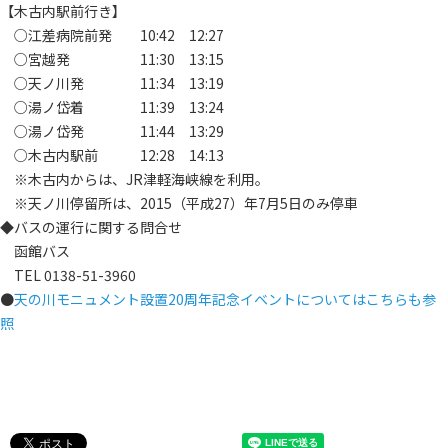
【木古内駅前行き】
○江差病院前発 10:42 12:27
○宮越発 11:30 13:15
○天ノ川発 11:34 13:19
○湯ノ岱着 11:39 13:24
○湯ノ岱発 11:44 13:29
○木古内駅前 12:28 14:13
※木古内からは、JR津軽海峡線を利用。
※天ノ川停留所は、2015（平成27）年7月5日のみ停車
◆バスの運行に関する問合せ
函館バス
TEL 0138-51-3960
●
天の川モニュメント設置20周年記念イベントについてはこちらも参
照