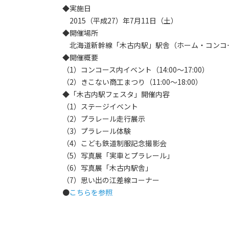
◆実施日
2015（平成27）年7月11日（土）
◆開催場所
北海道新幹線「木古内駅」駅舎（ホーム・コンコ
◆開催概要
（1）コンコース内イベント（14:00～17:00）
（2）きこない商工まつり（11:00～18:00）
◆「木古内駅フェスタ」開催内容
（1）ステージイベント
（2）プラレール走行展示
（3）プラレール体験
（4）こども鉄道制服記念撮影会
（5）写真展「実車とプラレール」
（6）写真展「木古内駅舎」
（7）思い出の江差線コーナー
●
こちらを参照