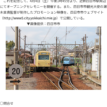
これを記念して、4月4日（土）午後1時45分より、近鉄四日市駅周辺
にてオープニングセレモニーを開催する。また、四日市市観光大使の瀬
木直貴監督が制作したプロモーション映像を、四日市市ウェブサイト
（
http://www5.city.yokkaichi.mie.jp
）で公開している。
▼画像提供：四日市市
○問合せ